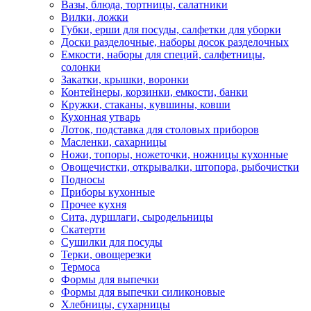
Вазы, блюда, тортницы, салатники
Вилки, ложки
Губки, ерши для посуды, салфетки для уборки
Доски разделочные, наборы досок разделочных
Емкости, наборы для специй, салфетницы,
солонки
Закатки, крышки, воронки
Контейнеры, корзинки, емкости, банки
Кружки, стаканы, кувшины, ковши
Кухонная утварь
Лоток, подставка для столовых приборов
Масленки, сахарницы
Ножи, топоры, ножеточки, ножницы кухонные
Овощечистки, открывалки, штопора, рыбочистки
Подносы
Приборы кухонные
Прочее кухня
Сита, дуршлаги, сыродельницы
Скатерти
Сушилки для посуды
Терки, овощерезки
Термоса
Формы для выпечки
Формы для выпечки силиконовые
Хлебницы, сухарницы