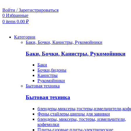
Войти / Зарегистрироваться
0
Избранные
0
items
0.00
₽
Категории
Баки, Бочки, Канистры, Рукомойники
Баки, Бочки, Канистры, Рукомойники
Баки
Бочки,бидоны
Канистры
Рукомойники
Бытовая техника
Бытовая техника
блендеры,миксеры,тостеры,измельчители,коф
Фены,стайлеры,щипцы для завивки
блендеры, миксеры, тостеры, измельчители,
кофемолки
Плиты-газовые,плиты-электрические