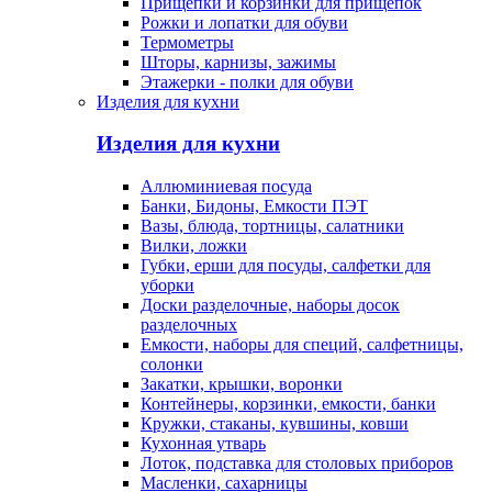
Прищепки и корзинки для прищепок
Рожки и лопатки для обуви
Термометры
Шторы, карнизы, зажимы
Этажерки - полки для обуви
Изделия для кухни
Изделия для кухни
Аллюминиевая посуда
Банки, Бидоны, Емкости ПЭТ
Вазы, блюда, тортницы, салатники
Вилки, ложки
Губки, ерши для посуды, салфетки для
уборки
Доски разделочные, наборы досок
разделочных
Емкости, наборы для специй, салфетницы,
солонки
Закатки, крышки, воронки
Контейнеры, корзинки, емкости, банки
Кружки, стаканы, кувшины, ковши
Кухонная утварь
Лоток, подставка для столовых приборов
Масленки, сахарницы