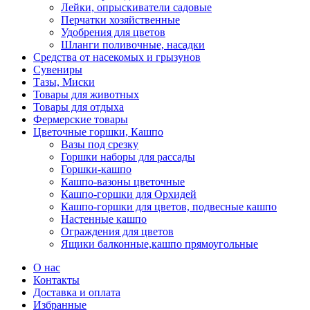
Лейки, опрыскиватели садовые
Перчатки хозяйственные
Удобрения для цветов
Шланги поливочные, насадки
Средства от насекомых и грызунов
Сувениры
Тазы, Миски
Товары для животных
Товары для отдыха
Фермерские товары
Цветочные горшки, Кашпо
Вазы под срезку
Горшки наборы для рассады
Горшки-кашпо
Кашпо-вазоны цветочные
Кашпо-горшки для Орхидей
Кашпо-горшки для цветов, подвесные кашпо
Настенные кашпо
Ограждения для цветов
Ящики балконные,кашпо прямоугольные
О нас
Контакты
Доставка и оплата
Избранные