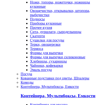
Ножи, топоры, ножеточки, ножницы
кухонные
Овощечистки, открывалки, штопора,
рыбочистки
Подносы
Приборы кухонные
Прочее кухня
Сита, дуршлаги, сыродельницы
Скатерти
Сушилки для посуды
Терки, овощерезки
Термоса
Формы для выпечки
Формы для выпечки силиконовые
Хлебницы, сухарницы
Чайники, кофеварки
Эмаль посуда
Посуда
Кованные подставки под цветы, Шпалеры
Комоды
Контейнера, Мультибоксы, Емкости
Контейнера, Мультибоксы, Емкости
Контейнера для мусора