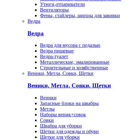
Утюги,отпариватели
Вентиляторы
Фены, стайлеры, щипцы для завивки
Ведра
Ведра
Ведра для мусора с педалью
Ведра пищевые
Ведра-туалет
Металлические, эмалированные
Строительные и хозяйственные
Веники, Метла, Совки, Щетки
Веники, Метла, Совки, Щетки
Веники
Запасные блоки на швабры
Метлы
Наборы веник+совок
Совки
Швабра для уборки
Щетки для одежды и обуви
Щетки для уборки