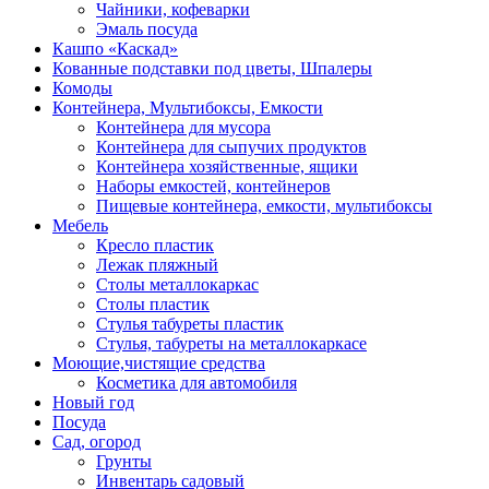
Чайники, кофеварки
Эмаль посуда
Кашпо «Каскад»
Кованные подставки под цветы, Шпалеры
Комоды
Контейнера, Мультибоксы, Емкости
Контейнера для мусора
Контейнера для сыпучих продуктов
Контейнера хозяйственные, ящики
Наборы емкостей, контейнеров
Пищевые контейнера, емкости, мультибоксы
Мебель
Кресло пластик
Лежак пляжный
Столы металлокаркас
Столы пластик
Стулья табуреты пластик
Стулья, табуреты на металлокаркасе
Моющие,чистящие средства
Косметика для автомобиля
Новый год
Посуда
Сад, огород
Грунты
Инвентарь садовый