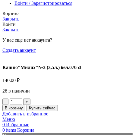
Войти / Зарегистрироваться
Корзина
Закрыть
Войти
Закрыть
У вас еще нет аккаунта?
Создать аккаунт
Кашпо"Милих"№3 (3,5л.) бел.07053
140.00
₽
26 в наличии
Количество
товара
В корзину
Купить сейчас
Кашпо"Милих"№3
Добавить в избранное
(3,5л.)
Меню
бел.07053
0
Избранные
0
items
Корзина