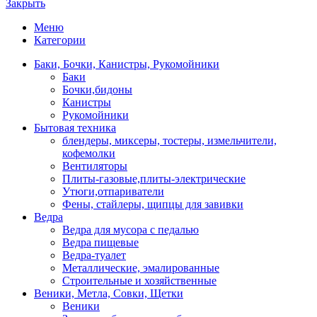
Закрыть
Меню
Категории
Баки, Бочки, Канистры, Рукомойники
Баки
Бочки,бидоны
Канистры
Рукомойники
Бытовая техника
блендеры, миксеры, тостеры, измельчители,
кофемолки
Вентиляторы
Плиты-газовые,плиты-электрические
Утюги,отпариватели
Фены, стайлеры, щипцы для завивки
Ведра
Ведра для мусора с педалью
Ведра пищевые
Ведра-туалет
Металлические, эмалированные
Строительные и хозяйственные
Веники, Метла, Совки, Щетки
Веники