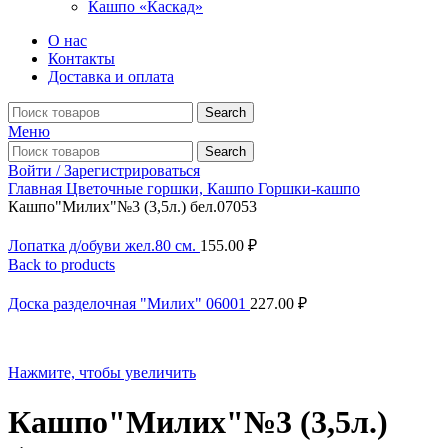
Кашпо «Каскад»
О нас
Контакты
Доставка и оплата
Search
Меню
Search
Войти / Зарегистрироваться
Главная
Цветочные горшки, Кашпо
Горшки-кашпо
Кашпо"Милих"№3 (3,5л.) бел.07053
Лопатка д/обуви жел.80 см.
155.00
₽
Back to products
Доска разделочная "Милих" 06001
227.00
₽
Нажмите, чтобы увеличить
Кашпо"Милих"№3 (3,5л.)