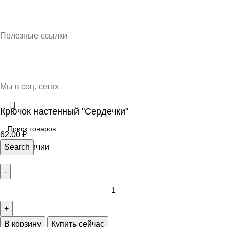
Кубань Пластик © 2025, г. Краснодар
Полезные ссылки
О нас
Контакты
Доставка и оплата
Мы в соц. сетях
Крючок настенный "Сердечки"
62.00
₽
39 в наличии
Search
В корзину
Купить сейчас