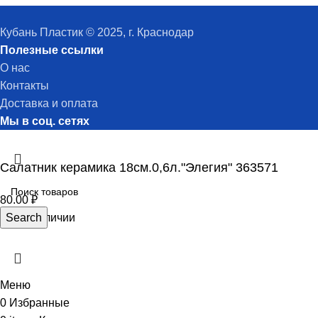
Кубань Пластик © 2025, г. Краснодар
Полезные ссылки
О нас
Контакты
Доставка и оплата
Мы в соц. сетях
Салатник керамика 18см.0,6л."Элегия" 363571
80.00
₽
Нет в наличии
Search
Меню
0
Избранные