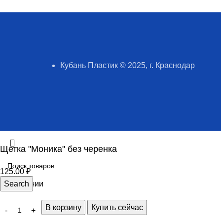
Кубань Пластик © 2025, г. Краснодар
Щетка "Моника" без черенка
125.00
₽
7 в наличии
Search
В корзину
Купить сейчас