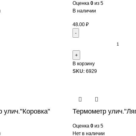
Оценка
0
из 5
и
В наличии
48.00
₽
В корзину
SKU:
6929
 улич."Коровка"
Термометр улич."Ля
Оценка
0
из 5
и
Нет в наличии