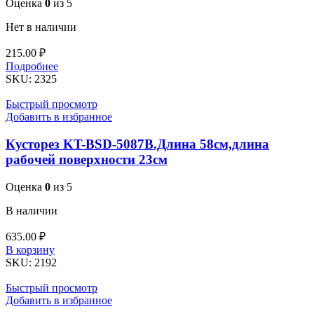
Оценка
0
из 5
Нет в наличии
215.00
₽
Подробнее
SKU:
2325
Быстрый просмотр
Добавить в избранное
Кусторез KT-BSD-5087B.Длина 58см,длина
рабочей поверхности 23см
Оценка
0
из 5
В наличии
635.00
₽
Количество
В корзину
товара
SKU:
2192
Кусторез
KT-
Быстрый просмотр
BSD-
Добавить в избранное
5087B.Длина