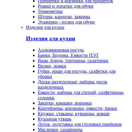
Прищепки и корзинки для прищепок
Рожки и лопатки для обуви
Термометры
Шторы, карнизы, зажимы
Этажерки - полки для обуви
Изделия для кухни
Изделия для кухни
Аллюминиевая посуда
Банки, Бидоны, Емкости ПЭТ
Вазы, блюда, тортницы, салатники
Вилки, ложки
Губки, ерши для посуды, салфетки для
уборки
Доски разделочные, наборы досок
разделочных
Емкости, наборы для специй, салфетницы,
солонки
Закатки, крышки, воронки
Контейнеры, корзинки, емкости, банки
Кружки, стаканы, кувшины, ковши
Кухонная утварь
Лоток, подставка для столовых приборов
Масленки, сахарницы