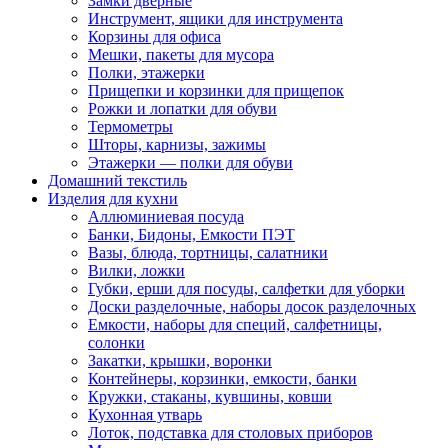
Замки дверные
Инструмент, ящики для инструмента
Корзины для офиса
Мешки, пакеты для мусора
Полки, этажерки
Прищепки и корзинки для прищепок
Рожки и лопатки для обуви
Термометры
Шторы, карнизы, зажимы
Этажерки — полки для обуви
Домашний текстиль
Изделия для кухни
Аллюминиевая посуда
Банки, Бидоны, Емкости ПЭТ
Вазы, блюда, тортницы, салатники
Вилки, ложки
Губки, ерши для посуды, салфетки для уборки
Доски разделочные, наборы досок разделочных
Емкости, наборы для специй, салфетницы,
солонки
Закатки, крышки, воронки
Контейнеры, корзинки, емкости, банки
Кружки, стаканы, кувшины, ковши
Кухонная утварь
Лоток, подставка для столовых приборов