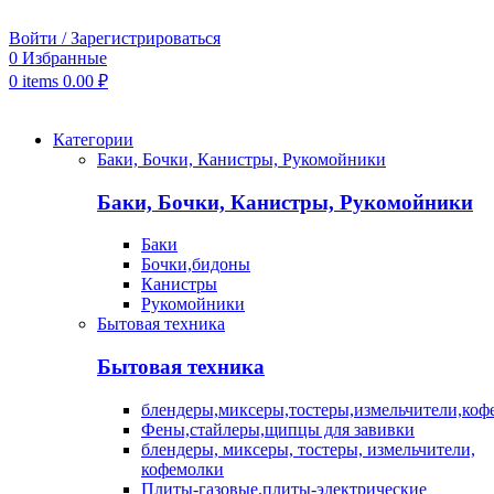
Войти / Зарегистрироваться
0
Избранные
0
items
0.00
₽
Категории
Баки, Бочки, Канистры, Рукомойники
Баки, Бочки, Канистры, Рукомойники
Баки
Бочки,бидоны
Канистры
Рукомойники
Бытовая техника
Бытовая техника
блендеры,миксеры,тостеры,измельчители,коф
Фены,стайлеры,щипцы для завивки
блендеры, миксеры, тостеры, измельчители,
кофемолки
Плиты-газовые,плиты-электрические