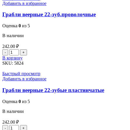
Добавить в избранное
Грабли веерные 22-зуб.проволочные
Оценка
0
из 5
В наличии
242.00
₽
Количество
товара
В корзину
Грабли
SKU:
5824
веерные
22-
Быстрый просмотр
зуб.проволочные
Добавить в избранное
Грабли веерные 22-зубые пластинчатые
Оценка
0
из 5
В наличии
242.00
₽
Количество