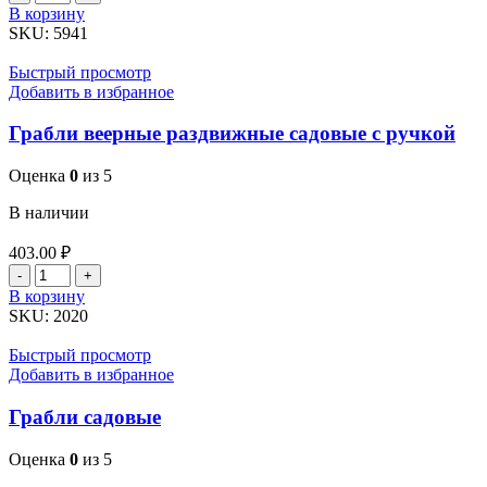
товара
В корзину
Грабли
SKU:
5941
веерные
22-
Быстрый просмотр
зубые
Добавить в избранное
пластинчатые
Грабли веерные раздвижные садовые с ручкой
Оценка
0
из 5
В наличии
403.00
₽
Количество
товара
В корзину
Грабли
SKU:
2020
веерные
раздвижные
Быстрый просмотр
садовые
Добавить в избранное
с
ручкой
Грабли садовые
Оценка
0
из 5