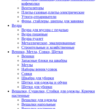
кофемолки
Вентиляторы
Плиты-газовые,плиты-электрические
Утюги,отпариватели
Фены, стайлеры, щипцы для завивки
Ведра
Ведра для мусора с педалью
Ведра пищевые
Ведра-туалет
Металлические, эмалированные
Строительные и хозяйственные
Веники, Метла, Совки, Щетки
Веники
Запасные блоки на швабры
Метлы
Наборы веник+совок
Совки
Швабра для уборки
Щетки для одежды и обуви
Щетки для уборки
Вешалки, Сушилки, Стойки для одежды, Крючки
настенные
Вешалки для одежды
Вешалки напольные
Вешалки настенные