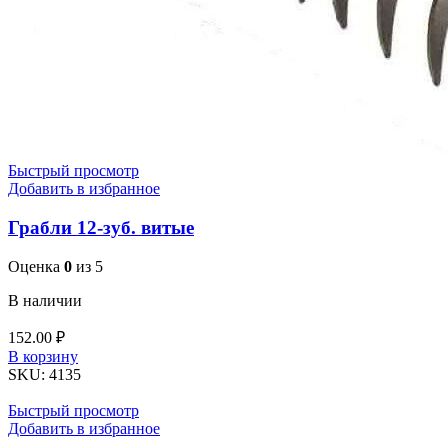
Быстрый просмотр
Добавить в избранное
Грабли 12-зуб. витые
Оценка
0
из 5
В наличии
152.00
₽
Количество
В корзину
товара
SKU:
4135
Грабли
12-
Быстрый просмотр
зуб.
Добавить в избранное
витые