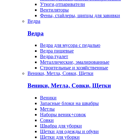
Утюги,отпариватели
Вентиляторы
Фены, стайлеры, щипцы для завивки
Ведра
Ведра
Ведра для мусора с педалью
Ведра пищевые
Ведра-туалет
Металлические, эмалированные
Строительные и хозяйственные
Веники, Метла, Совки, Щетки
Веники, Метла, Совки, Щетки
Веники
Запасные блоки на швабры
Метлы
Наборы веник+совок
Совки
Швабра для уборки
Щетки для одежды и обуви
Щетки для уборки