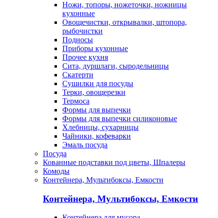
Ножи, топоры, ножеточки, ножницы
кухонные
Овощечистки, открывалки, штопора,
рыбочистки
Подносы
Приборы кухонные
Прочее кухня
Сита, дуршлаги, сыродельницы
Скатерти
Сушилки для посуды
Терки, овощерезки
Термоса
Формы для выпечки
Формы для выпечки силиконовые
Хлебницы, сухарницы
Чайники, кофеварки
Эмаль посуда
Посуда
Кованные подставки под цветы, Шпалеры
Комоды
Контейнера, Мультибоксы, Емкости
Контейнера, Мультибоксы, Емкости
Контейнера для мусора