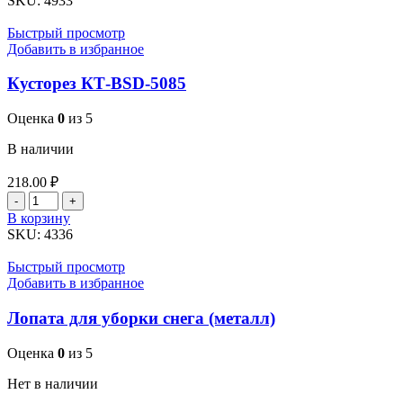
SKU:
4933
KT-
BSD-
Быстрый просмотр
5142.Длина
Добавить в избранное
54см
Кусторез КТ-ВSD-5085
Оценка
0
из 5
В наличии
218.00
₽
Количество
товара
В корзину
Кусторез
SKU:
4336
КТ-
ВSD-
Быстрый просмотр
5085
Добавить в избранное
Лопата для уборки снега (металл)
Оценка
0
из 5
Нет в наличии