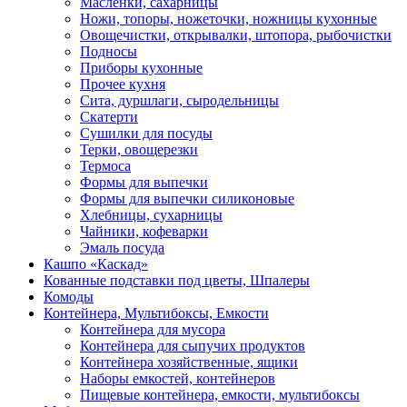
Масленки, сахарницы
Ножи, топоры, ножеточки, ножницы кухонные
Овощечистки, открывалки, штопора, рыбочистки
Подносы
Приборы кухонные
Прочее кухня
Сита, дуршлаги, сыродельницы
Скатерти
Сушилки для посуды
Терки, овощерезки
Термоса
Формы для выпечки
Формы для выпечки силиконовые
Хлебницы, сухарницы
Чайники, кофеварки
Эмаль посуда
Кашпо «Каскад»
Кованные подставки под цветы, Шпалеры
Комоды
Контейнера, Мультибоксы, Емкости
Контейнера для мусора
Контейнера для сыпучих продуктов
Контейнера хозяйственные, ящики
Наборы емкостей, контейнеров
Пищевые контейнера, емкости, мультибоксы