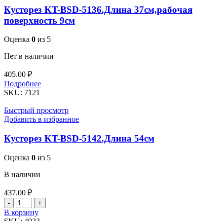
58см,длина
Кусторез KT-BSD-5136.Длина 37см,рабочая
рабочей
поверхность 9см
поверхности
23см
Оценка
0
из 5
Нет в наличии
405.00
₽
Подробнее
SKU:
7121
Быстрый просмотр
Добавить в избранное
Кусторез KT-BSD-5142.Длина 54см
Оценка
0
из 5
В наличии
437.00
₽
Количество
товара
В корзину
Кусторез