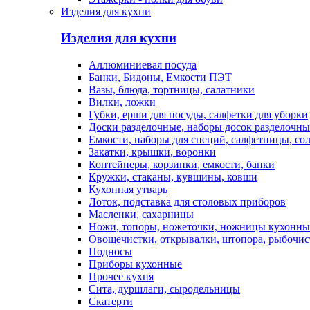
Изделия для кухни
Изделия для кухни
Аллюминиевая посуда
Банки, Бидоны, Емкости ПЭТ
Вазы, блюда, тортницы, салатники
Вилки, ложки
Губки, ерши для посуды, салфетки для уборки
Доски разделочные, наборы досок разделочн
Емкости, наборы для специй, салфетницы, со
Закатки, крышки, воронки
Контейнеры, корзинки, емкости, банки
Кружки, стаканы, кувшины, ковши
Кухонная утварь
Лоток, подставка для столовых приборов
Масленки, сахарницы
Ножи, топоры, ножеточки, ножницы кухонны
Овощечистки, открывалки, штопора, рыбочис
Подносы
Приборы кухонные
Прочее кухня
Сита, дуршлаги, сыродельницы
Скатерти