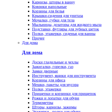
Карнизы, шторы в ванну
Коврики напольные
Корзины для белья
Крышки-сидения для унитаза
Мочалки, губки для тела
Мыльницы, дозаторы для жидкого мыла
Подставки, футляры для зубных щеток
Полки, этажерки, сиденья для ванны
Прочее
Для дома
Для дома
Доски гладильные и чехлы
Зажигалки, горелки, газ
Замки дверные
Инструмент, ящики для инструмента
Корзины для офиса
Мешки, пакеты для мусора
Полки, этажерки
Прищепки и корзинки для прищепок
Рожки и лопатки для обуви
Термометры
Шторы, карнизы, зажимы
Этажерки - полки для обуви