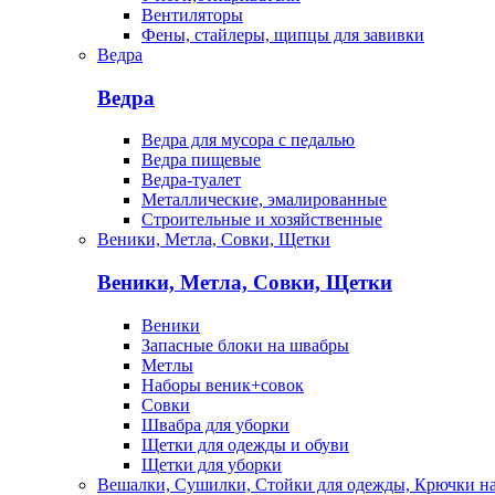
Вентиляторы
Фены, стайлеры, щипцы для завивки
Ведра
Ведра
Ведра для мусора с педалью
Ведра пищевые
Ведра-туалет
Металлические, эмалированные
Строительные и хозяйственные
Веники, Метла, Совки, Щетки
Веники, Метла, Совки, Щетки
Веники
Запасные блоки на швабры
Метлы
Наборы веник+совок
Совки
Швабра для уборки
Щетки для одежды и обуви
Щетки для уборки
Вешалки, Сушилки, Стойки для одежды, Крючки н