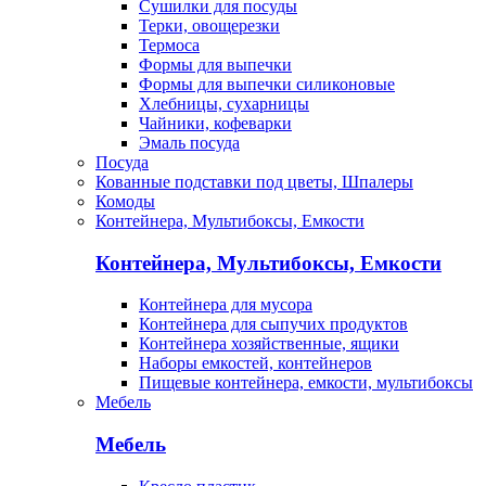
Сушилки для посуды
Терки, овощерезки
Термоса
Формы для выпечки
Формы для выпечки силиконовые
Хлебницы, сухарницы
Чайники, кофеварки
Эмаль посуда
Посуда
Кованные подставки под цветы, Шпалеры
Комоды
Контейнера, Мультибоксы, Емкости
Контейнера, Мультибоксы, Емкости
Контейнера для мусора
Контейнера для сыпучих продуктов
Контейнера хозяйственные, ящики
Наборы емкостей, контейнеров
Пищевые контейнера, емкости, мультибоксы
Мебель
Мебель