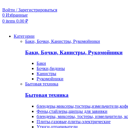
Войти / Зарегистрироваться
0
Избранные
0
items
0.00
₽
Категории
Баки, Бочки, Канистры, Рукомойники
Баки, Бочки, Канистры, Рукомойники
Баки
Бочки,бидоны
Канистры
Рукомойники
Бытовая техника
Бытовая техника
блендеры,миксеры,тостеры,измельчители,коф
Фены,стайлеры,щипцы для завивки
блендеры, миксеры, тостеры, измельчители, 
Плиты-газовые,плиты-электрические
Утюги,отпариватели