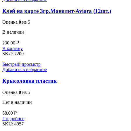
Клей на карте 3гр.Монолит-Aviora (12шт.)
Оценка
0
из 5
В наличии
230.00
₽
Количество
В корзину
товара
SKU:
7209
Клей
на
Быстрый просмотр
карте
Добавить в избранное
3гр.Монолит-
Aviora
Крысоловка пластик
(12шт.)
Оценка
0
из 5
Нет в наличии
58.00
₽
Подробнее
SKU:
4957