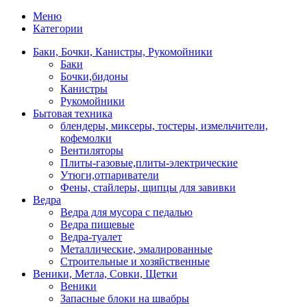
Меню
Категории
Баки, Бочки, Канистры, Рукомойники
Баки
Бочки,бидоны
Канистры
Рукомойники
Бытовая техника
блендеры, миксеры, тостеры, измельчители,
кофемолки
Вентиляторы
Плиты-газовые,плиты-электрические
Утюги,отпариватели
Фены, стайлеры, щипцы для завивки
Ведра
Ведра для мусора с педалью
Ведра пищевые
Ведра-туалет
Металлические, эмалированные
Строительные и хозяйственные
Веники, Метла, Совки, Щетки
Веники
Запасные блоки на швабры