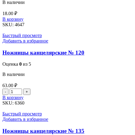
В наличии
18.00
₽
Количество
В корзину
товара
SKU:
4647
Мышеловка
пластиковая
Быстрый просмотр
круглая
Добавить в избранное
Ножницы канцелярские № 120
Оценка
0
из 5
В наличии
63.00
₽
Количество
товара
В корзину
Ножницы
SKU:
6360
канцелярские
№
Быстрый просмотр
120
Добавить в избранное
Ножницы канцелярские № 135