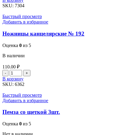
В корзину
Ножницы
SKU:
7304
канцелярские
№
Быстрый просмотр
178
Добавить в избранное
Ножницы канцелярские № 192
Оценка
0
из 5
В наличии
110.00
₽
Количество
товара
В корзину
Ножницы
SKU:
6362
канцелярские
№
Быстрый просмотр
192
Добавить в избранное
Пемза со щеткой 3шт.
Оценка
0
из 5
Нет в наличии