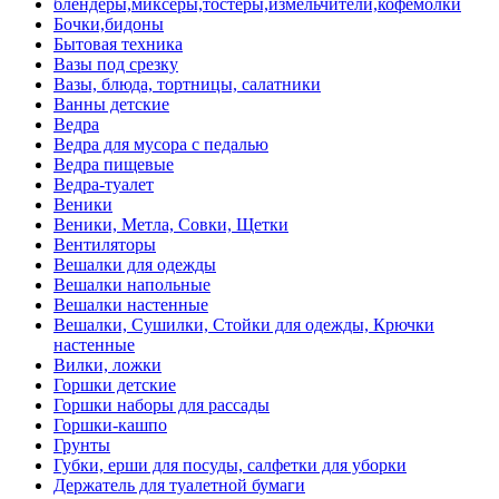
блендеры,миксеры,тостеры,измельчители,кофемолки
Бочки,бидоны
Бытовая техника
Вазы под срезку
Вазы, блюда, тортницы, салатники
Ванны детские
Ведра
Ведра для мусора с педалью
Ведра пищевые
Ведра-туалет
Веники
Веники, Метла, Совки, Щетки
Вентиляторы
Вешалки для одежды
Вешалки напольные
Вешалки настенные
Вешалки, Сушилки, Стойки для одежды, Крючки
настенные
Вилки, ложки
Горшки детские
Горшки наборы для рассады
Горшки-кашпо
Грунты
Губки, ерши для посуды, салфетки для уборки
Держатель для туалетной бумаги