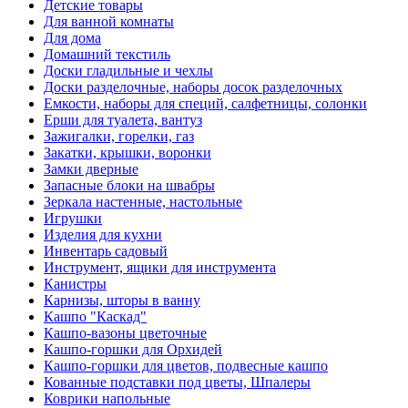
Детские товары
Для ванной комнаты
Для дома
Домашний текстиль
Доски гладильные и чехлы
Доски разделочные, наборы досок разделочных
Емкости, наборы для специй, салфетницы, солонки
Ерши для туалета, вантуз
Зажигалки, горелки, газ
Закатки, крышки, воронки
Замки дверные
Запасные блоки на швабры
Зеркала настенные, настольные
Игрушки
Изделия для кухни
Инвентарь садовый
Инструмент, ящики для инструмента
Канистры
Карнизы, шторы в ванну
Кашпо "Каскад"
Кашпо-вазоны цветочные
Кашпо-горшки для Орхидей
Кашпо-горшки для цветов, подвесные кашпо
Кованные подставки под цветы, Шпалеры
Коврики напольные