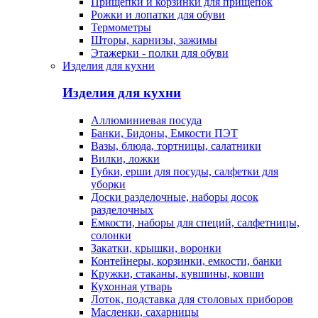
Прищепки и корзинки для прищепок
Рожки и лопатки для обуви
Термометры
Шторы, карнизы, зажимы
Этажерки - полки для обуви
Изделия для кухни
Изделия для кухни
Аллюминиевая посуда
Банки, Бидоны, Емкости ПЭТ
Вазы, блюда, тортницы, салатники
Вилки, ложки
Губки, ерши для посуды, салфетки для
уборки
Доски разделочные, наборы досок
разделочных
Емкости, наборы для специй, салфетницы,
солонки
Закатки, крышки, воронки
Контейнеры, корзинки, емкости, банки
Кружки, стаканы, кувшины, ковши
Кухонная утварь
Лоток, подставка для столовых приборов
Масленки, сахарницы