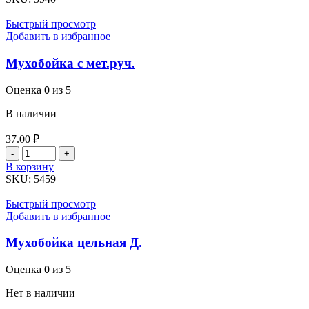
АВ.
(07009)
Быстрый просмотр
Добавить в избранное
Мухобойка с мет.руч.
Оценка
0
из 5
В наличии
37.00
₽
Количество
товара
В корзину
Мухобойка
SKU:
5459
с
мет.руч.
Быстрый просмотр
Добавить в избранное
Мухобойка цельная Д.
Оценка
0
из 5
Нет в наличии