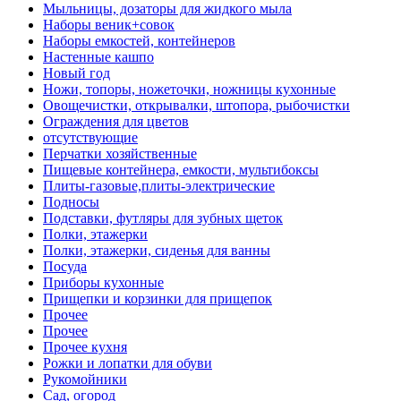
Мыльницы, дозаторы для жидкого мыла
Наборы веник+совок
Наборы емкостей, контейнеров
Настенные кашпо
Новый год
Ножи, топоры, ножеточки, ножницы кухонные
Овощечистки, открывалки, штопора, рыбочистки
Ограждения для цветов
отсутствующие
Перчатки хозяйственные
Пищевые контейнера, емкости, мультибоксы
Плиты-газовые,плиты-электрические
Подносы
Подставки, футляры для зубных щеток
Полки, этажерки
Полки, этажерки, сиденья для ванны
Посуда
Приборы кухонные
Прищепки и корзинки для прищепок
Прочее
Прочее
Прочее кухня
Рожки и лопатки для обуви
Рукомойники
Сад, огород