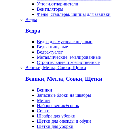
Утюги,отпариватели
Вентиляторы
Фены, стайлеры, щипцы для завивки
Ведра
Ведра
Ведра для мусора с педалью
Ведра пищевые
Ведра-туалет
Металлические, эмалированные
Строительные и хозяйственные
Веники, Метла, Совки, Щетки
Веники, Метла, Совки, Щетки
Веники
Запасные блоки на швабры
Метлы
Наборы веник+совок
Совки
Швабра для уборки
Щетки для одежды и обуви
Щетки для уборки