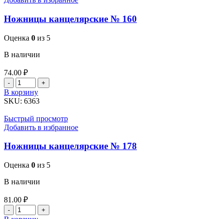
Ножницы канцелярские № 160
Оценка
0
из 5
В наличии
74.00
₽
Количество
товара
В корзину
Ножницы
SKU:
6363
канцелярские
№
Быстрый просмотр
160
Добавить в избранное
Ножницы канцелярские № 178
Оценка
0
из 5
В наличии
81.00
₽
Количество
товара