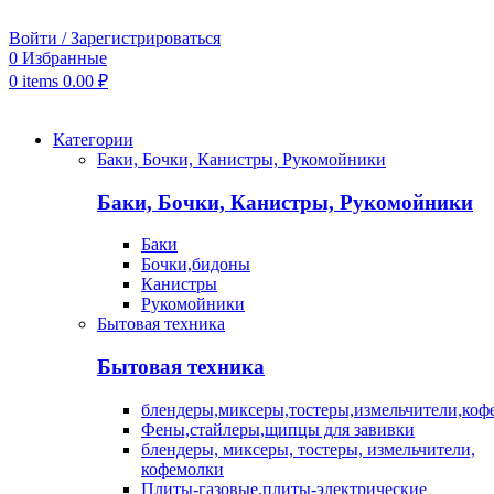
Войти / Зарегистрироваться
0
Избранные
0
items
0.00
₽
Категории
Баки, Бочки, Канистры, Рукомойники
Баки, Бочки, Канистры, Рукомойники
Баки
Бочки,бидоны
Канистры
Рукомойники
Бытовая техника
Бытовая техника
блендеры,миксеры,тостеры,измельчители,коф
Фены,стайлеры,щипцы для завивки
блендеры, миксеры, тостеры, измельчители,
кофемолки
Плиты-газовые,плиты-электрические