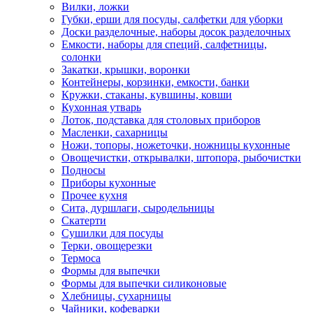
Вилки, ложки
Губки, ерши для посуды, салфетки для уборки
Доски разделочные, наборы досок разделочных
Емкости, наборы для специй, салфетницы,
солонки
Закатки, крышки, воронки
Контейнеры, корзинки, емкости, банки
Кружки, стаканы, кувшины, ковши
Кухонная утварь
Лоток, подставка для столовых приборов
Масленки, сахарницы
Ножи, топоры, ножеточки, ножницы кухонные
Овощечистки, открывалки, штопора, рыбочистки
Подносы
Приборы кухонные
Прочее кухня
Сита, дуршлаги, сыродельницы
Скатерти
Сушилки для посуды
Терки, овощерезки
Термоса
Формы для выпечки
Формы для выпечки силиконовые
Хлебницы, сухарницы
Чайники, кофеварки