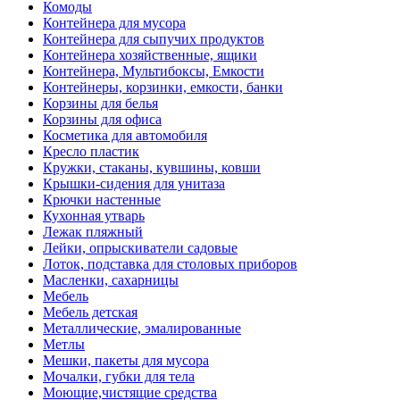
Комоды
Контейнера для мусора
Контейнера для сыпучих продуктов
Контейнера хозяйственные, ящики
Контейнера, Мультибоксы, Емкости
Контейнеры, корзинки, емкости, банки
Корзины для белья
Корзины для офиса
Косметика для автомобиля
Кресло пластик
Кружки, стаканы, кувшины, ковши
Крышки-сидения для унитаза
Крючки настенные
Кухонная утварь
Лежак пляжный
Лейки, опрыскиватели садовые
Лоток, подставка для столовых приборов
Масленки, сахарницы
Мебель
Мебель детская
Металлические, эмалированные
Метлы
Мешки, пакеты для мусора
Мочалки, губки для тела
Моющие,чистящие средства