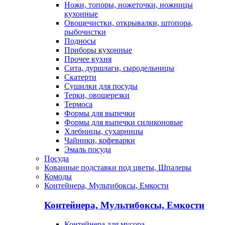
Ножи, топоры, ножеточки, ножницы
кухонные
Овощечистки, открывалки, штопора,
рыбочистки
Подносы
Приборы кухонные
Прочее кухня
Сита, дуршлаги, сыродельницы
Скатерти
Сушилки для посуды
Терки, овощерезки
Термоса
Формы для выпечки
Формы для выпечки силиконовые
Хлебницы, сухарницы
Чайники, кофеварки
Эмаль посуда
Посуда
Кованные подставки под цветы, Шпалеры
Комоды
Контейнера, Мультибоксы, Емкости
Контейнера, Мультибоксы, Емкости
Контейнера для мусора