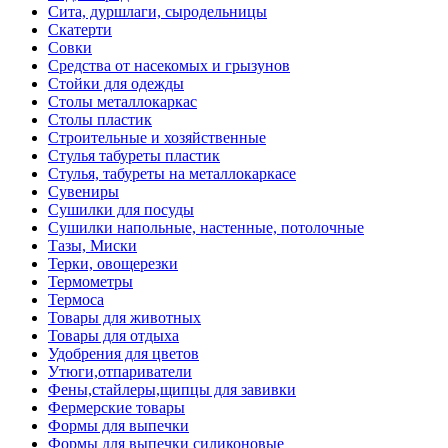
Сита, дуршлаги, сыродельницы
Скатерти
Совки
Средства от насекомых и грызунов
Стойки для одежды
Столы металлокаркас
Столы пластик
Строительные и хозяйственные
Стулья табуреты пластик
Стулья, табуреты на металлокаркасе
Сувениры
Сушилки для посуды
Сушилки напольные, настенные, потолочные
Тазы, Миски
Терки, овощерезки
Термометры
Термоса
Товары для животных
Товары для отдыха
Удобрения для цветов
Утюги,отпариватели
Фены,стайлеры,щипцы для завивки
Фермерские товары
Формы для выпечки
Формы для выпечки силиконовые