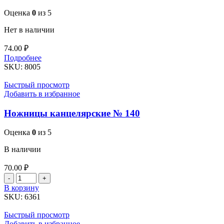
Оценка
0
из 5
Нет в наличии
74.00
₽
Подробнее
SKU:
8005
Быстрый просмотр
Добавить в избранное
Ножницы канцелярские № 140
Оценка
0
из 5
В наличии
70.00
₽
Количество
товара
В корзину
Ножницы
SKU:
6361
канцелярские
№
Быстрый просмотр
140
Добавить в избранное