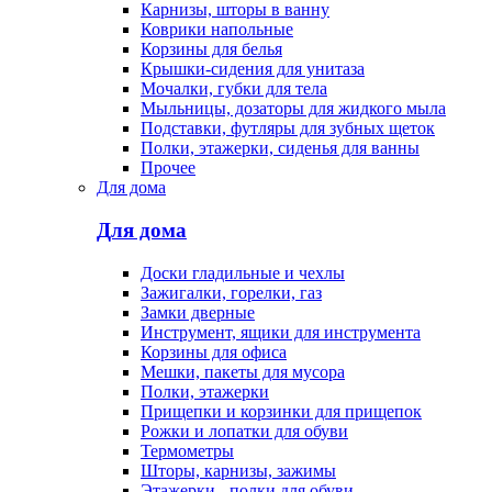
Карнизы, шторы в ванну
Коврики напольные
Корзины для белья
Крышки-сидения для унитаза
Мочалки, губки для тела
Мыльницы, дозаторы для жидкого мыла
Подставки, футляры для зубных щеток
Полки, этажерки, сиденья для ванны
Прочее
Для дома
Для дома
Доски гладильные и чехлы
Зажигалки, горелки, газ
Замки дверные
Инструмент, ящики для инструмента
Корзины для офиса
Мешки, пакеты для мусора
Полки, этажерки
Прищепки и корзинки для прищепок
Рожки и лопатки для обуви
Термометры
Шторы, карнизы, зажимы
Этажерки - полки для обуви