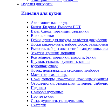
Изделия для кухни
Изделия для кухни
Аллюминиевая посуда
Банки, Бидоны, Емкости ПЭТ
Вазы, блюда, тортницы, салатники
Вилки, ложки
Губки, ерши для посуды, салфетки для уборки
Доски разделочные, наборы досок разделочн
Емкости, наборы для специй, салфетницы, со
Закатки, крышки, воронки
Контейнеры, корзинки, емкости, банки
Кружки, стаканы, кувшины, ковши
Кухонная утварь
Лоток, подставка для столовых приборов
Масленки, сахарницы
Ножи, топоры, ножеточки, ножницы кухонны
Овощечистки, открывалки, штопора, рыбочис
Подносы
Приборы кухонные
Прочее кухня
Сита, дуршлаги, сыродельницы
Скатерти