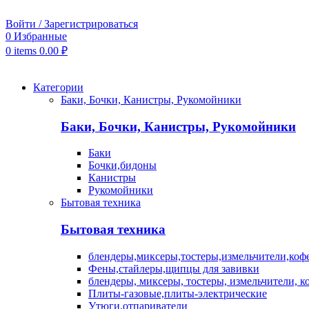
Войти / Зарегистрироваться
0
Избранные
0
items
0.00
₽
Категории
Баки, Бочки, Канистры, Рукомойники
Баки, Бочки, Канистры, Рукомойники
Баки
Бочки,бидоны
Канистры
Рукомойники
Бытовая техника
Бытовая техника
блендеры,миксеры,тостеры,измельчители,коф
Фены,стайлеры,щипцы для завивки
блендеры, миксеры, тостеры, измельчители, 
Плиты-газовые,плиты-электрические
Утюги,отпариватели