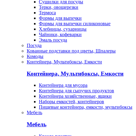
Сушилки для посуды
Терки, овощерезки
Термоса
Формы для выпечки
Формы для выпечки силиконовые
Хлебницы, сухарницы
Чайники, кофеварки
Эмаль посуда
Посуда
Кованные подставки под цветы, Шпалеры
Комоды
Контейнера, Мультибоксы, Емкости
Контейнера, Мультибоксы, Емкости
Контейнера для мусора
Контейнера для сыпучих продуктов
Контейнера хозяйственные, ящики
Наборы емкостей, контейнеров
Пищевые контейнера, емкости, мультибоксы
Мебель
Мебель