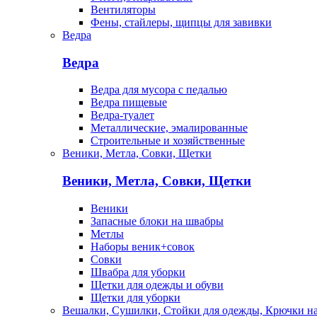
Вентиляторы
Фены, стайлеры, щипцы для завивки
Ведра
Ведра
Ведра для мусора с педалью
Ведра пищевые
Ведра-туалет
Металлические, эмалированные
Строительные и хозяйственные
Веники, Метла, Совки, Щетки
Веники, Метла, Совки, Щетки
Веники
Запасные блоки на швабры
Метлы
Наборы веник+совок
Совки
Швабра для уборки
Щетки для одежды и обуви
Щетки для уборки
Вешалки, Сушилки, Стойки для одежды, Крючки н