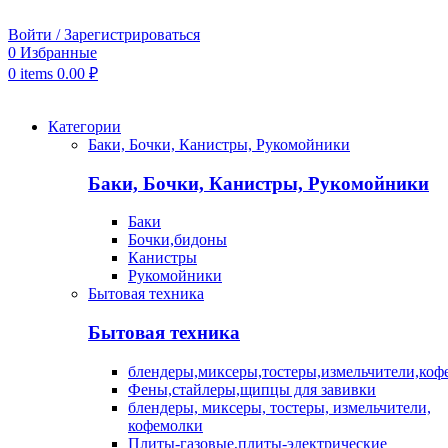
Войти / Зарегистрироваться
0
Избранные
0
items
0.00
₽
Категории
Баки, Бочки, Канистры, Рукомойники
Баки, Бочки, Канистры, Рукомойники
Баки
Бочки,бидоны
Канистры
Рукомойники
Бытовая техника
Бытовая техника
блендеры,миксеры,тостеры,измельчители,коф
Фены,стайлеры,щипцы для завивки
блендеры, миксеры, тостеры, измельчители,
кофемолки
Плиты-газовые,плиты-электрические