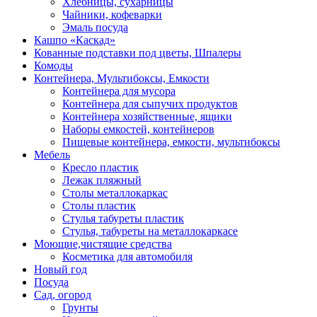
Хлебницы, сухарницы
Чайники, кофеварки
Эмаль посуда
Кашпо «Каскад»
Кованные подставки под цветы, Шпалеры
Комоды
Контейнера, Мультибоксы, Емкости
Контейнера для мусора
Контейнера для сыпучих продуктов
Контейнера хозяйственные, ящики
Наборы емкостей, контейнеров
Пищевые контейнера, емкости, мультибоксы
Мебель
Кресло пластик
Лежак пляжный
Столы металлокаркас
Столы пластик
Стулья табуреты пластик
Стулья, табуреты на металлокаркасе
Моющие,чистящие средства
Косметика для автомобиля
Новый год
Посуда
Сад, огород
Грунты