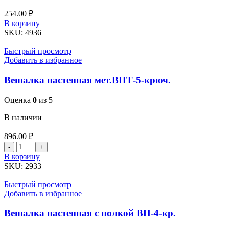
254.00
₽
Количество
В корзину
товара
SKU:
4936
Вешалка
настенная
Быстрый просмотр
мет.ВНТ-3-
Добавить в избранное
крюч.
(276*215)
Вешалка настенная мет.ВПТ-5-крюч.
Оценка
0
из 5
В наличии
896.00
₽
Количество
товара
В корзину
Вешалка
SKU:
2933
настенная
мет.ВПТ-5-
Быстрый просмотр
крюч.
Добавить в избранное
Вешалка настенная с полкой ВП-4-кр.