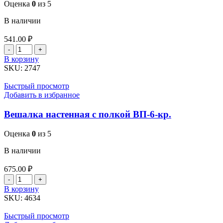
Оценка
0
из 5
В наличии
541.00
₽
Количество
товара
В корзину
Вешалка
SKU:
2747
настенная
с
Быстрый просмотр
полкой
Добавить в избранное
ВП-4-
кр.
Вешалка настенная с полкой ВП-6-кр.
Оценка
0
из 5
В наличии
675.00
₽
Количество
товара
В корзину
Вешалка
SKU:
4634
настенная
с
Быстрый просмотр
полкой