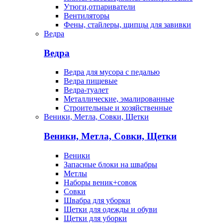
Утюги,отпариватели
Вентиляторы
Фены, стайлеры, щипцы для завивки
Ведра
Ведра
Ведра для мусора с педалью
Ведра пищевые
Ведра-туалет
Металлические, эмалированные
Строительные и хозяйственные
Веники, Метла, Совки, Щетки
Веники, Метла, Совки, Щетки
Веники
Запасные блоки на швабры
Метлы
Наборы веник+совок
Совки
Швабра для уборки
Щетки для одежды и обуви
Щетки для уборки