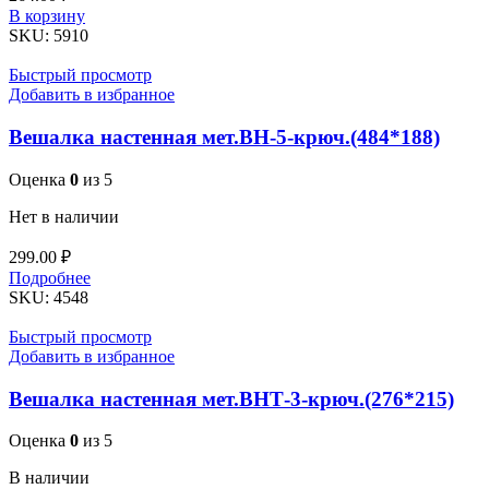
Количество
В корзину
товара
SKU:
5910
Вешалка
настенная
Быстрый просмотр
мет.ВН-3
Добавить в избранное
крюч.
(284*188)
Вешалка настенная мет.ВН-5-крюч.(484*188)
Оценка
0
из 5
Нет в наличии
299.00
₽
Подробнее
SKU:
4548
Быстрый просмотр
Добавить в избранное
Вешалка настенная мет.ВНТ-3-крюч.(276*215)
Оценка
0
из 5
В наличии