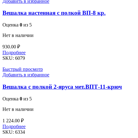
Добавить в избранное
ВП-6-
кр.
Вешалка настенная с полкой ВП-8 кр.
Оценка
0
из 5
Нет в наличии
930.00
₽
Подробнее
SKU:
6079
Быстрый просмотр
Добавить в избранное
Вешалка с полкой 2-яруса мет.ВПТ-11-крюч
Оценка
0
из 5
Нет в наличии
1 224.00
₽
Подробнее
SKU:
6334