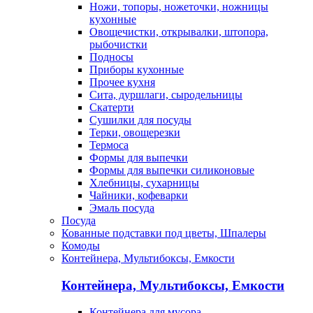
Ножи, топоры, ножеточки, ножницы
кухонные
Овощечистки, открывалки, штопора,
рыбочистки
Подносы
Приборы кухонные
Прочее кухня
Сита, дуршлаги, сыродельницы
Скатерти
Сушилки для посуды
Терки, овощерезки
Термоса
Формы для выпечки
Формы для выпечки силиконовые
Хлебницы, сухарницы
Чайники, кофеварки
Эмаль посуда
Посуда
Кованные подставки под цветы, Шпалеры
Комоды
Контейнера, Мультибоксы, Емкости
Контейнера, Мультибоксы, Емкости
Контейнера для мусора