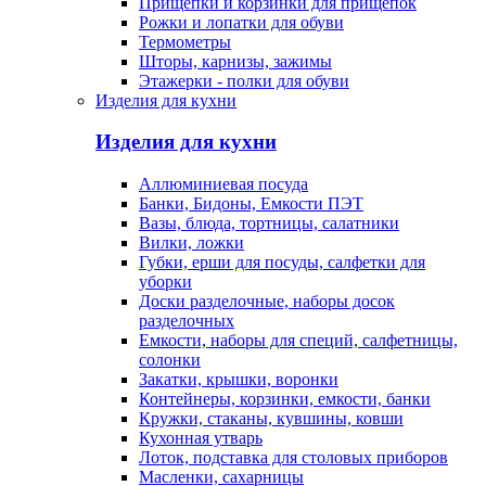
Прищепки и корзинки для прищепок
Рожки и лопатки для обуви
Термометры
Шторы, карнизы, зажимы
Этажерки - полки для обуви
Изделия для кухни
Изделия для кухни
Аллюминиевая посуда
Банки, Бидоны, Емкости ПЭТ
Вазы, блюда, тортницы, салатники
Вилки, ложки
Губки, ерши для посуды, салфетки для
уборки
Доски разделочные, наборы досок
разделочных
Емкости, наборы для специй, салфетницы,
солонки
Закатки, крышки, воронки
Контейнеры, корзинки, емкости, банки
Кружки, стаканы, кувшины, ковши
Кухонная утварь
Лоток, подставка для столовых приборов
Масленки, сахарницы