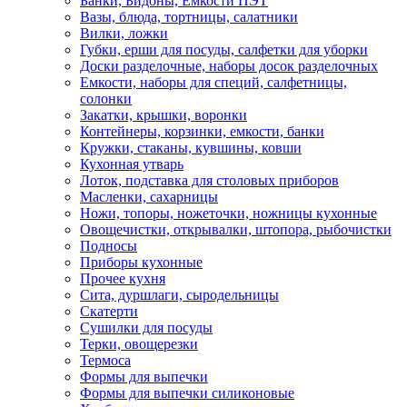
Банки, Бидоны, Емкости ПЭТ
Вазы, блюда, тортницы, салатники
Вилки, ложки
Губки, ерши для посуды, салфетки для уборки
Доски разделочные, наборы досок разделочных
Емкости, наборы для специй, салфетницы,
солонки
Закатки, крышки, воронки
Контейнеры, корзинки, емкости, банки
Кружки, стаканы, кувшины, ковши
Кухонная утварь
Лоток, подставка для столовых приборов
Масленки, сахарницы
Ножи, топоры, ножеточки, ножницы кухонные
Овощечистки, открывалки, штопора, рыбочистки
Подносы
Приборы кухонные
Прочее кухня
Сита, дуршлаги, сыродельницы
Скатерти
Сушилки для посуды
Терки, овощерезки
Термоса
Формы для выпечки
Формы для выпечки силиконовые