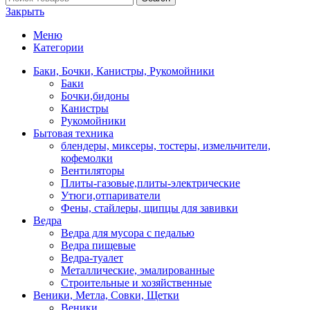
Закрыть
Меню
Категории
Баки, Бочки, Канистры, Рукомойники
Баки
Бочки,бидоны
Канистры
Рукомойники
Бытовая техника
блендеры, миксеры, тостеры, измельчители,
кофемолки
Вентиляторы
Плиты-газовые,плиты-электрические
Утюги,отпариватели
Фены, стайлеры, щипцы для завивки
Ведра
Ведра для мусора с педалью
Ведра пищевые
Ведра-туалет
Металлические, эмалированные
Строительные и хозяйственные
Веники, Метла, Совки, Щетки
Веники