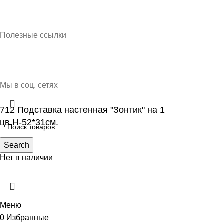
Кубань Пластик © 2025, г. Краснодар
Полезные ссылки
О нас
Контакты
Доставка и оплата
Мы в соц. сетях
712 Подставка настенная "Зонтик" на 1
цв.Н-52*31см.
605.00
Search
₽
Нет в наличии
Меню
0
Избранные