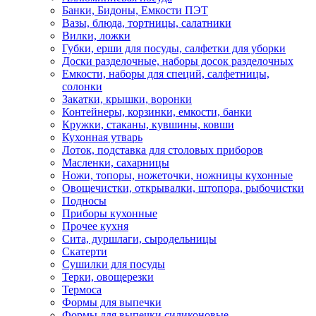
Банки, Бидоны, Емкости ПЭТ
Вазы, блюда, тортницы, салатники
Вилки, ложки
Губки, ерши для посуды, салфетки для уборки
Доски разделочные, наборы досок разделочных
Емкости, наборы для специй, салфетницы,
солонки
Закатки, крышки, воронки
Контейнеры, корзинки, емкости, банки
Кружки, стаканы, кувшины, ковши
Кухонная утварь
Лоток, подставка для столовых приборов
Масленки, сахарницы
Ножи, топоры, ножеточки, ножницы кухонные
Овощечистки, открывалки, штопора, рыбочистки
Подносы
Приборы кухонные
Прочее кухня
Сита, дуршлаги, сыродельницы
Скатерти
Сушилки для посуды
Терки, овощерезки
Термоса
Формы для выпечки
Формы для выпечки силиконовые