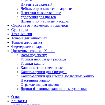
Грунты
Инвентарь садовый
Лейки, опрыскиватели садовые
Перчатки хозяйственные
Удобрения для цветов
Шланги поливочные, насадки
Средства от насекомых и грызунов
Сувениры
Тазы, Миски
Товары для животных
Товары для отдыха
Фермерские товары
Цветочные горшки, Кашпо
Вазы под срезку
Горшки наборы для рассады
Горшки-кашпо
Кашпо-вазоны цветочные
Кашпо-горшки для Орхидей
Кашпо-горшки для цветов, подвесные кашпо
Настенные кашпо
Ограждения для цветов
Ящики балконные,кашпо прямоугольные
О нас
Контакты