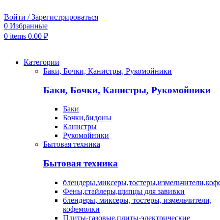
Войти / Зарегистрироваться
0
Избранные
0
items
0.00
₽
Категории
Баки, Бочки, Канистры, Рукомойники
Баки, Бочки, Канистры, Рукомойники
Баки
Бочки,бидоны
Канистры
Рукомойники
Бытовая техника
Бытовая техника
блендеры,миксеры,тостеры,измельчители,коф
Фены,стайлеры,щипцы для завивки
блендеры, миксеры, тостеры, измельчители,
кофемолки
Плиты-газовые,плиты-электрические