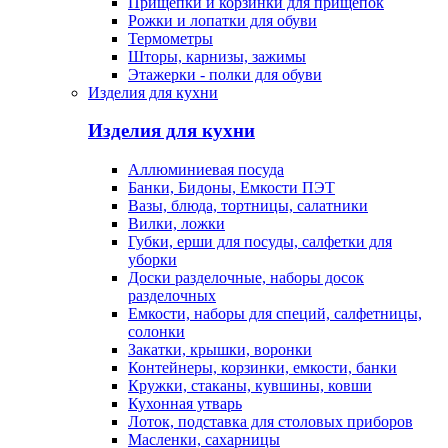
Прищепки и корзинки для прищепок
Рожки и лопатки для обуви
Термометры
Шторы, карнизы, зажимы
Этажерки - полки для обуви
Изделия для кухни
Изделия для кухни
Аллюминиевая посуда
Банки, Бидоны, Емкости ПЭТ
Вазы, блюда, тортницы, салатники
Вилки, ложки
Губки, ерши для посуды, салфетки для
уборки
Доски разделочные, наборы досок
разделочных
Емкости, наборы для специй, салфетницы,
солонки
Закатки, крышки, воронки
Контейнеры, корзинки, емкости, банки
Кружки, стаканы, кувшины, ковши
Кухонная утварь
Лоток, подставка для столовых приборов
Масленки, сахарницы