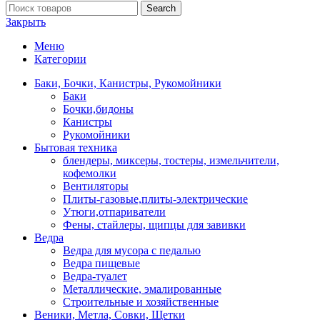
Search
Закрыть
Меню
Категории
Баки, Бочки, Канистры, Рукомойники
Баки
Бочки,бидоны
Канистры
Рукомойники
Бытовая техника
блендеры, миксеры, тостеры, измельчители,
кофемолки
Вентиляторы
Плиты-газовые,плиты-электрические
Утюги,отпариватели
Фены, стайлеры, щипцы для завивки
Ведра
Ведра для мусора с педалью
Ведра пищевые
Ведра-туалет
Металлические, эмалированные
Строительные и хозяйственные
Веники, Метла, Совки, Щетки