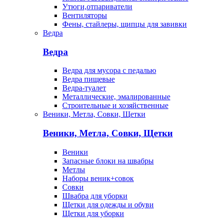
Утюги,отпариватели
Вентиляторы
Фены, стайлеры, щипцы для завивки
Ведра
Ведра
Ведра для мусора с педалью
Ведра пищевые
Ведра-туалет
Металлические, эмалированные
Строительные и хозяйственные
Веники, Метла, Совки, Щетки
Веники, Метла, Совки, Щетки
Веники
Запасные блоки на швабры
Метлы
Наборы веник+совок
Совки
Швабра для уборки
Щетки для одежды и обуви
Щетки для уборки