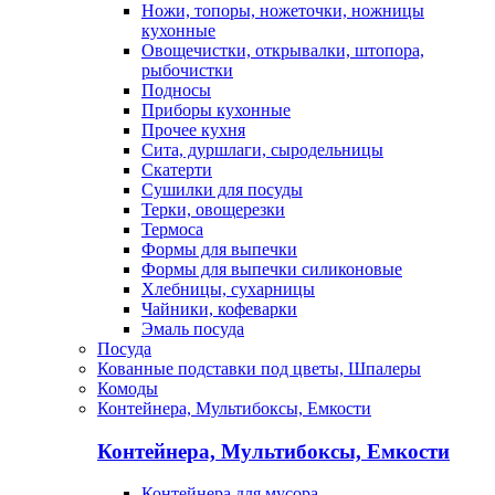
Ножи, топоры, ножеточки, ножницы
кухонные
Овощечистки, открывалки, штопора,
рыбочистки
Подносы
Приборы кухонные
Прочее кухня
Сита, дуршлаги, сыродельницы
Скатерти
Сушилки для посуды
Терки, овощерезки
Термоса
Формы для выпечки
Формы для выпечки силиконовые
Хлебницы, сухарницы
Чайники, кофеварки
Эмаль посуда
Посуда
Кованные подставки под цветы, Шпалеры
Комоды
Контейнера, Мультибоксы, Емкости
Контейнера, Мультибоксы, Емкости
Контейнера для мусора