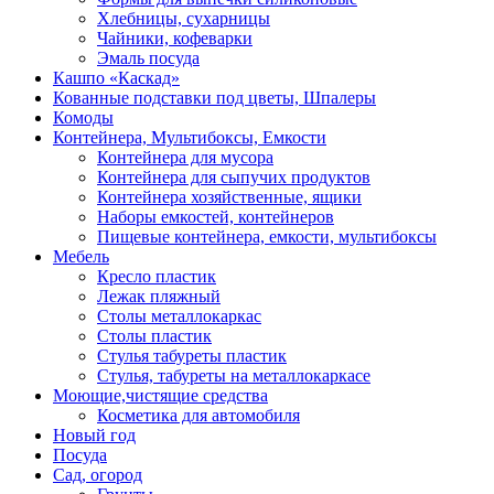
Хлебницы, сухарницы
Чайники, кофеварки
Эмаль посуда
Кашпо «Каскад»
Кованные подставки под цветы, Шпалеры
Комоды
Контейнера, Мультибоксы, Емкости
Контейнера для мусора
Контейнера для сыпучих продуктов
Контейнера хозяйственные, ящики
Наборы емкостей, контейнеров
Пищевые контейнера, емкости, мультибоксы
Мебель
Кресло пластик
Лежак пляжный
Столы металлокаркас
Столы пластик
Стулья табуреты пластик
Стулья, табуреты на металлокаркасе
Моющие,чистящие средства
Косметика для автомобиля
Новый год
Посуда
Сад, огород