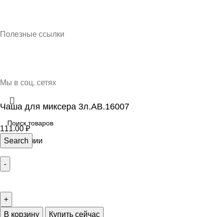
Кубань Пластик © 2025, г. Краснодар
Полезные ссылки
О нас
Контакты
Доставка и оплата
Мы в соц. сетях
Чаша для миксера 3л.АВ.16007
111.00
₽
2 в наличии
Search
В корзину
Купить сейчас