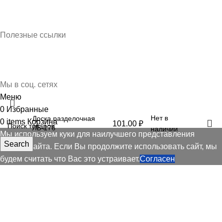
Кубань Пластик © 2025, г. Краснодар
Полезные ссылки
О нас
Контакты
Доставка и оплата
Мы в соц. сетях
Меню
0
Избранные
Нет в
Доска разделочная
0
items
Корзина
101.00
₽
ЛБ-176
наличии
Мы используем куки для наилучшего представления
Search
нашего сайта. Если Вы продолжите использовать сайт, мы
будем считать что Вас это устраивает.
Согласен