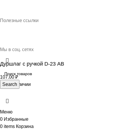
Кубань Пластик © 2025, г. Краснодар
Полезные ссылки
О нас
Контакты
Доставка и оплата
Мы в соц. сетях
Дуршлаг с ручкой D-23 АВ
107.00
₽
Нет в наличии
Search
Меню
0
Избранные
0
items
Корзина