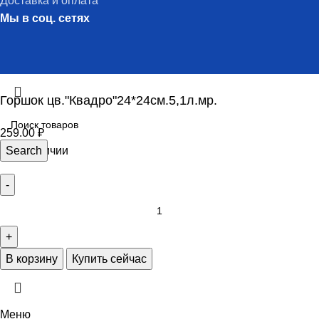
Доставка и оплата
Мы в соц. сетях
Горшок цв."Квадро"24*24см.5,1л.мр.
259.00
₽
11 в наличии
Search
В корзину
Купить сейчас
Меню