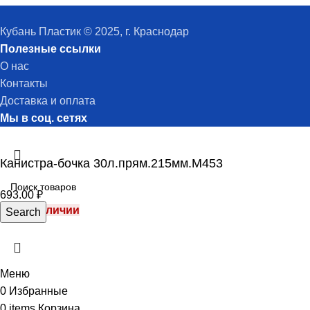
Кубань Пластик © 2025, г. Краснодар
Полезные ссылки
О нас
Контакты
Доставка и оплата
Мы в соц. сетях
Канистра-бочка 30л.прям.215мм.М453
693.00
₽
Нет в наличии
Search
Меню
0
Избранные
0
items
Корзина