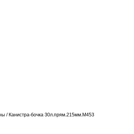
оны
Канистра-бочка 30л.прям.215мм.М453