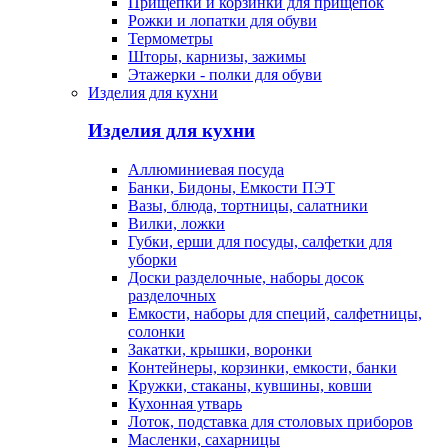
Прищепки и корзинки для прищепок
Рожки и лопатки для обуви
Термометры
Шторы, карнизы, зажимы
Этажерки - полки для обуви
Изделия для кухни
Изделия для кухни
Аллюминиевая посуда
Банки, Бидоны, Емкости ПЭТ
Вазы, блюда, тортницы, салатники
Вилки, ложки
Губки, ерши для посуды, салфетки для
уборки
Доски разделочные, наборы досок
разделочных
Емкости, наборы для специй, салфетницы,
солонки
Закатки, крышки, воронки
Контейнеры, корзинки, емкости, банки
Кружки, стаканы, кувшины, ковши
Кухонная утварь
Лоток, подставка для столовых приборов
Масленки, сахарницы