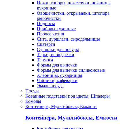
Ножи, топоры, ножеточки, ножницы
кухонные
Овощечистки, открывалки, штопора,
рыбочистки
Подносы
Приборы кухонные
Прочее кухня
Сита, дуршлаги, сыродельницы
Скатерти
Сушилки для посуды
Терки, овощерезки
Термоса
Формы для выпечки
Формы для выпечки силиконовые
Хлебницы, сухарницы
Чайники, кофеварки
Эмаль посуда
Посуда
Кованные подставки под цветы, Шпалеры
Комоды
Контейнера, Мультибоксы, Емкости
Контейнера, Мультибоксы, Емкости
Контейнера для мусора