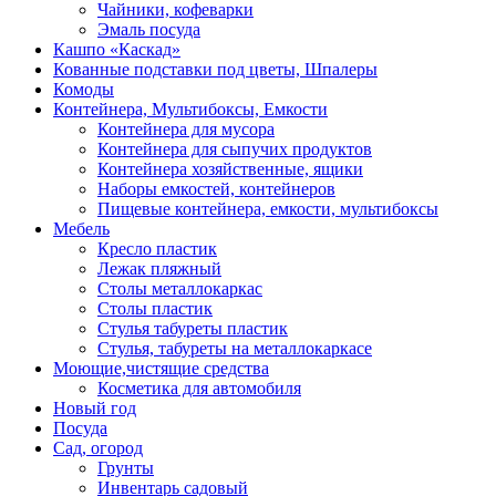
Чайники, кофеварки
Эмаль посуда
Кашпо «Каскад»
Кованные подставки под цветы, Шпалеры
Комоды
Контейнера, Мультибоксы, Емкости
Контейнера для мусора
Контейнера для сыпучих продуктов
Контейнера хозяйственные, ящики
Наборы емкостей, контейнеров
Пищевые контейнера, емкости, мультибоксы
Мебель
Кресло пластик
Лежак пляжный
Столы металлокаркас
Столы пластик
Стулья табуреты пластик
Стулья, табуреты на металлокаркасе
Моющие,чистящие средства
Косметика для автомобиля
Новый год
Посуда
Сад, огород
Грунты
Инвентарь садовый