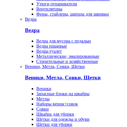
Утюги,отпариватели
Вентиляторы
Фены, стайлеры, щипцы для завивки
Ведра
Ведра
Ведра для мусора с педалью
Ведра пищевые
Ведра-туалет
Металлические, эмалированные
Строительные и хозяйственные
Веники, Метла, Совки, Щетки
Веники, Метла, Совки, Щетки
Веники
Запасные блоки на швабры
Метлы
Наборы веник+совок
Совки
Швабра для уборки
Щетки для одежды и обуви
Щетки для уборки