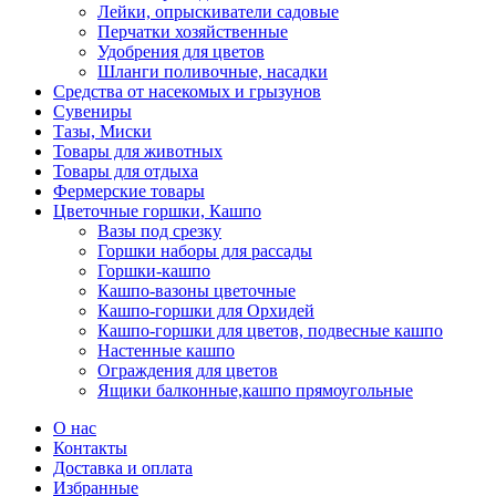
Лейки, опрыскиватели садовые
Перчатки хозяйственные
Удобрения для цветов
Шланги поливочные, насадки
Средства от насекомых и грызунов
Сувениры
Тазы, Миски
Товары для животных
Товары для отдыха
Фермерские товары
Цветочные горшки, Кашпо
Вазы под срезку
Горшки наборы для рассады
Горшки-кашпо
Кашпо-вазоны цветочные
Кашпо-горшки для Орхидей
Кашпо-горшки для цветов, подвесные кашпо
Настенные кашпо
Ограждения для цветов
Ящики балконные,кашпо прямоугольные
О нас
Контакты
Доставка и оплата
Избранные