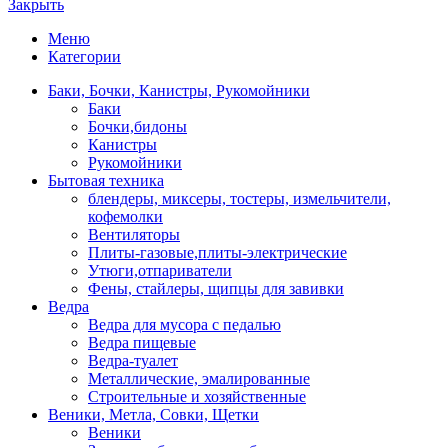
Закрыть
Меню
Категории
Баки, Бочки, Канистры, Рукомойники
Баки
Бочки,бидоны
Канистры
Рукомойники
Бытовая техника
блендеры, миксеры, тостеры, измельчители,
кофемолки
Вентиляторы
Плиты-газовые,плиты-электрические
Утюги,отпариватели
Фены, стайлеры, щипцы для завивки
Ведра
Ведра для мусора с педалью
Ведра пищевые
Ведра-туалет
Металлические, эмалированные
Строительные и хозяйственные
Веники, Метла, Совки, Щетки
Веники