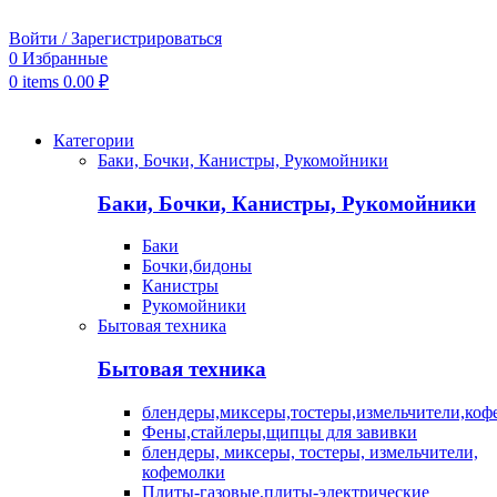
Войти / Зарегистрироваться
0
Избранные
0
items
0.00
₽
Категории
Баки, Бочки, Канистры, Рукомойники
Баки, Бочки, Канистры, Рукомойники
Баки
Бочки,бидоны
Канистры
Рукомойники
Бытовая техника
Бытовая техника
блендеры,миксеры,тостеры,измельчители,коф
Фены,стайлеры,щипцы для завивки
блендеры, миксеры, тостеры, измельчители,
кофемолки
Плиты-газовые,плиты-электрические