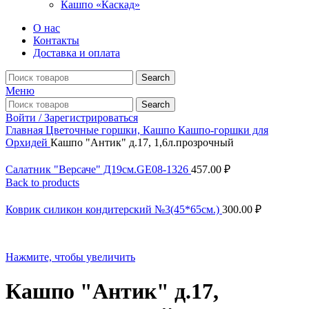
Кашпо «Каскад»
О нас
Контакты
Доставка и оплата
Search
Меню
Search
Войти / Зарегистрироваться
Главная
Цветочные горшки, Кашпо
Кашпо-горшки для
Орхидей
Кашпо "Антик" д.17, 1,6л.прозрочный
Салатник "Версаче" Д19см.GE08-1326
457.00
₽
Back to products
Коврик силикон кондитерский №3(45*65см.)
300.00
₽
Нажмите, чтобы увеличить
Кашпо "Антик" д.17,