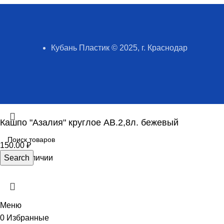
Кубань Пластик © 2025, г. Краснодар
Кашпо "Азалия" круглое АВ.2,8л. бежевый
150.00
₽
Нет в наличии
Search
Меню
0
Избранные