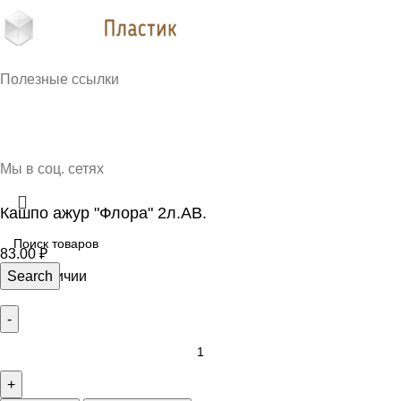
Кубань Пластик © 2025, г. Краснодар
Полезные ссылки
О нас
Контакты
Доставка и оплата
Мы в соц. сетях
Кашпо ажур "Флора" 2л.АВ.
83.00
₽
24 в наличии
Search