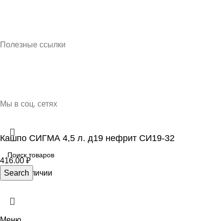
Кубань Пластик © 2025, г. Краснодар
Полезные ссылки
О нас
Контакты
Доставка и оплата
Мы в соц. сетях
Кашпо СИГМА 4,5 л. д19 нефрит СИ19-32
416.00
₽
Нет в наличии
Search
Меню