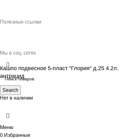
Кубань Пластик © 2025, г. Краснодар
Полезные ссылки
О нас
Контакты
Доставка и оплата
Мы в соц. сетях
Кашпо подвесное 5-пласт "Глория" д.25 4.2л.
антрацид
123.00
Search
₽
Нет в наличии
Меню
0
Избранные