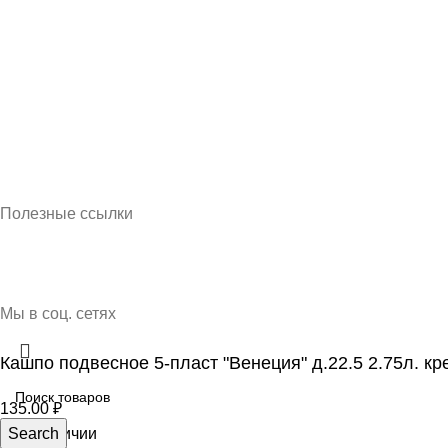
Кубань Пластик © 2025, г. Краснодар
Полезные ссылки
О нас
Контакты
Доставка и оплата
Мы в соц. сетях
Кашпо подвесное 5-пласт "Венеция" д.22.5 2.75л. кр
135.00
₽
21 в наличии
Search