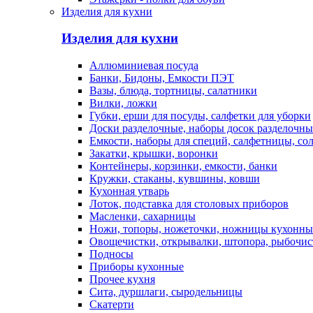
Изделия для кухни
Изделия для кухни
Аллюминиевая посуда
Банки, Бидоны, Емкости ПЭТ
Вазы, блюда, тортницы, салатники
Вилки, ложки
Губки, ерши для посуды, салфетки для уборки
Доски разделочные, наборы досок разделочн
Емкости, наборы для специй, салфетницы, со
Закатки, крышки, воронки
Контейнеры, корзинки, емкости, банки
Кружки, стаканы, кувшины, ковши
Кухонная утварь
Лоток, подставка для столовых приборов
Масленки, сахарницы
Ножи, топоры, ножеточки, ножницы кухонны
Овощечистки, открывалки, штопора, рыбочис
Подносы
Приборы кухонные
Прочее кухня
Сита, дуршлаги, сыродельницы
Скатерти