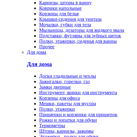
Карнизы, шторы в ванну
Коврики напольные
Корзины для белья
Крышки-сидения для унитаза
Мочалки, губки для тела
Мыльницы, дозаторы для жидкого мыла
Подставки, футляры для зубных щеток
Полки, этажерки, сиденья для ванны
Прочее
Для дома
Для дома
Доски гладильные и чехлы
Зажигалки, горелки, газ
Замки дверные
Инструмент, ящики для инструмента
Корзины для офиса
Мешки, пакеты для мусора
Полки, этажерки
Прищепки и корзинки для прищепок
Рожки и лопатки для обуви
Термометры
Шторы, карнизы, зажимы
Этажерки - полки для обуви