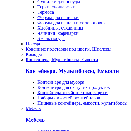
Сушилки для посуды
Терки, овощерезки
Термоса
Формы для выпечки
Формы для выпечки силиконовые
Хлебницы, сухарницы
Чайники, кофеварки
Эмаль посуда
Посуда
Кованные подставки под цветы, Шпалеры
Комоды
Контейнера, Мультибоксы, Емкости
Контейнера, Мультибоксы, Емкости
Контейнера для мусора
Контейнера для сыпучих продуктов
Контейнера хозяйственные, ящики
Наборы емкостей, контейнеров
Пищевые контейнера, емкости, мультибоксы
Мебель
Мебель