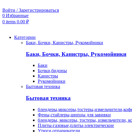
Войти / Зарегистрироваться
0
Избранные
0
items
0.00
₽
Категории
Баки, Бочки, Канистры, Рукомойники
Баки, Бочки, Канистры, Рукомойники
Баки
Бочки,бидоны
Канистры
Рукомойники
Бытовая техника
Бытовая техника
блендеры,миксеры,тостеры,измельчители,коф
Фены,стайлеры,щипцы для завивки
блендеры, миксеры, тостеры, измельчители, 
Плиты-газовые,плиты-электрические
Утюги,отпариватели