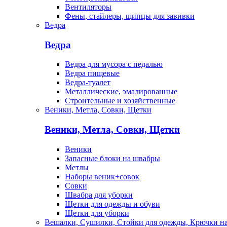
Вентиляторы
Фены, стайлеры, щипцы для завивки
Ведра
Ведра
Ведра для мусора с педалью
Ведра пищевые
Ведра-туалет
Металлические, эмалированные
Строительные и хозяйственные
Веники, Метла, Совки, Щетки
Веники, Метла, Совки, Щетки
Веники
Запасные блоки на швабры
Метлы
Наборы веник+совок
Совки
Швабра для уборки
Щетки для одежды и обуви
Щетки для уборки
Вешалки, Сушилки, Стойки для одежды, Крючки н