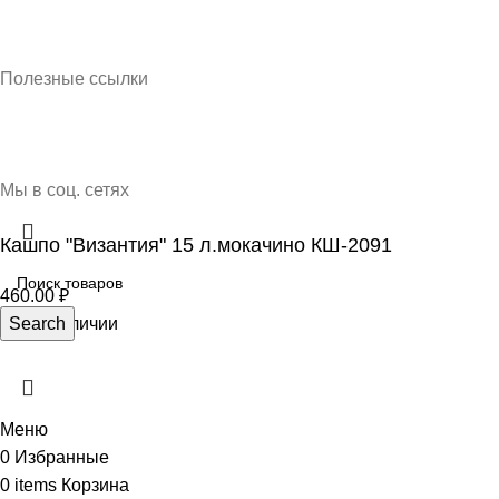
Кубань Пластик © 2025, г. Краснодар
Полезные ссылки
О нас
Контакты
Доставка и оплата
Мы в соц. сетях
Кашпо "Византия" 15 л.мокачино КШ-2091
460.00
₽
Нет в наличии
Search
Меню
0
Избранные
0
items
Корзина