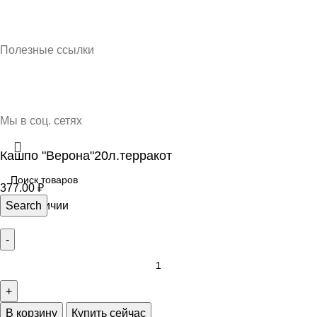
Кубань Пластик © 2025, г. Краснодар
Полезные ссылки
О нас
Контакты
Доставка и оплата
Мы в соц. сетях
Кашпо "Верона"20л.терракот
377.00
₽
46 в наличии
Search
В корзину
Купить сейчас