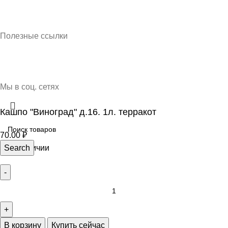
Кубань Пластик © 2025, г. Краснодар
Полезные ссылки
О нас
Контакты
Доставка и оплата
Мы в соц. сетях
Кашпо "Виноград" д.16. 1л. терракот
70.00
₽
10 в наличии
Search
В корзину
Купить сейчас