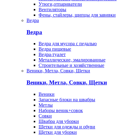
Утюги,отпариватели
Вентиляторы
Фены, стайлеры, щипцы для завивки
Ведра
Ведра
Ведра для мусора с педалью
Ведра пищевые
Ведра-туалет
Металлические, эмалированные
Строительные и хозяйственные
Веники, Метла, Совки, Щетки
Веники, Метла, Совки, Щетки
Веники
Запасные блоки на швабры
Метлы
Наборы веник+совок
Совки
Швабра для уборки
Щетки для одежды и обуви
Щетки для уборки