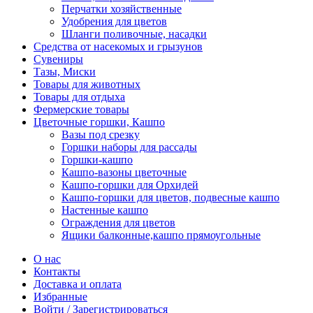
Перчатки хозяйственные
Удобрения для цветов
Шланги поливочные, насадки
Средства от насекомых и грызунов
Сувениры
Тазы, Миски
Товары для животных
Товары для отдыха
Фермерские товары
Цветочные горшки, Кашпо
Вазы под срезку
Горшки наборы для рассады
Горшки-кашпо
Кашпо-вазоны цветочные
Кашпо-горшки для Орхидей
Кашпо-горшки для цветов, подвесные кашпо
Настенные кашпо
Ограждения для цветов
Ящики балконные,кашпо прямоугольные
О нас
Контакты
Доставка и оплата
Избранные
Войти / Зарегистрироваться