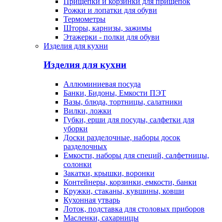
Прищепки и корзинки для прищепок
Рожки и лопатки для обуви
Термометры
Шторы, карнизы, зажимы
Этажерки - полки для обуви
Изделия для кухни
Изделия для кухни
Аллюминиевая посуда
Банки, Бидоны, Емкости ПЭТ
Вазы, блюда, тортницы, салатники
Вилки, ложки
Губки, ерши для посуды, салфетки для
уборки
Доски разделочные, наборы досок
разделочных
Емкости, наборы для специй, салфетницы,
солонки
Закатки, крышки, воронки
Контейнеры, корзинки, емкости, банки
Кружки, стаканы, кувшины, ковши
Кухонная утварь
Лоток, подставка для столовых приборов
Масленки, сахарницы