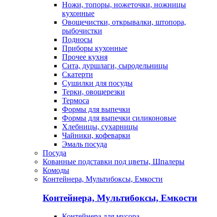
Ножи, топоры, ножеточки, ножницы
кухонные
Овощечистки, открывалки, штопора,
рыбочистки
Подносы
Приборы кухонные
Прочее кухня
Сита, дуршлаги, сыродельницы
Скатерти
Сушилки для посуды
Терки, овощерезки
Термоса
Формы для выпечки
Формы для выпечки силиконовые
Хлебницы, сухарницы
Чайники, кофеварки
Эмаль посуда
Посуда
Кованные подставки под цветы, Шпалеры
Комоды
Контейнера, Мультибоксы, Емкости
Контейнера, Мультибоксы, Емкости
Контейнера для мусора