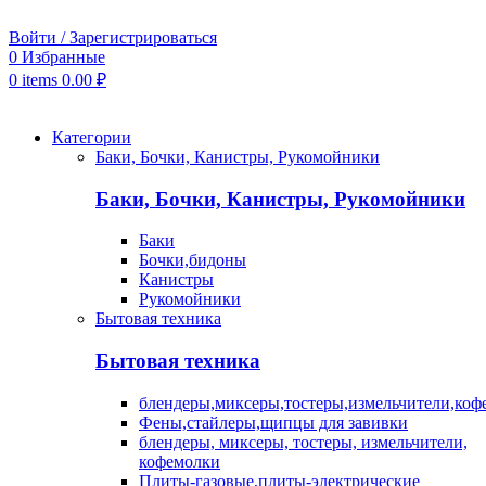
Войти / Зарегистрироваться
0
Избранные
0
items
0.00
₽
Категории
Баки, Бочки, Канистры, Рукомойники
Баки, Бочки, Канистры, Рукомойники
Баки
Бочки,бидоны
Канистры
Рукомойники
Бытовая техника
Бытовая техника
блендеры,миксеры,тостеры,измельчители,коф
Фены,стайлеры,щипцы для завивки
блендеры, миксеры, тостеры, измельчители,
кофемолки
Плиты-газовые,плиты-электрические