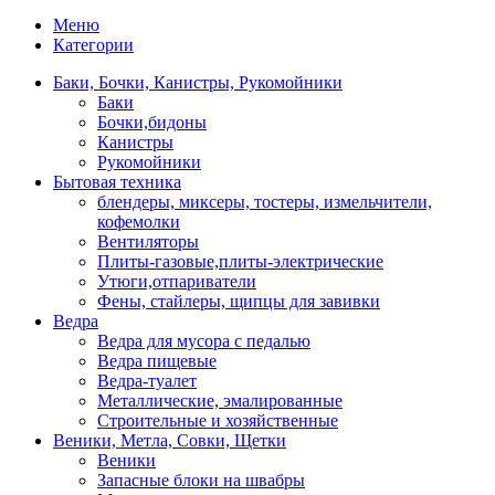
Меню
Категории
Баки, Бочки, Канистры, Рукомойники
Баки
Бочки,бидоны
Канистры
Рукомойники
Бытовая техника
блендеры, миксеры, тостеры, измельчители,
кофемолки
Вентиляторы
Плиты-газовые,плиты-электрические
Утюги,отпариватели
Фены, стайлеры, щипцы для завивки
Ведра
Ведра для мусора с педалью
Ведра пищевые
Ведра-туалет
Металлические, эмалированные
Строительные и хозяйственные
Веники, Метла, Совки, Щетки
Веники
Запасные блоки на швабры