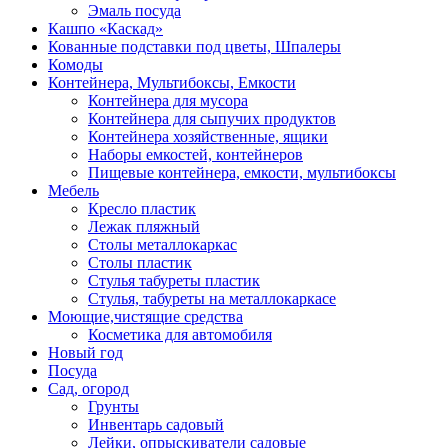
Эмаль посуда
Кашпо «Каскад»
Кованные подставки под цветы, Шпалеры
Комоды
Контейнера, Мультибоксы, Емкости
Контейнера для мусора
Контейнера для сыпучих продуктов
Контейнера хозяйственные, ящики
Наборы емкостей, контейнеров
Пищевые контейнера, емкости, мультибоксы
Мебель
Кресло пластик
Лежак пляжный
Столы металлокаркас
Столы пластик
Стулья табуреты пластик
Стулья, табуреты на металлокаркасе
Моющие,чистящие средства
Косметика для автомобиля
Новый год
Посуда
Сад, огород
Грунты
Инвентарь садовый
Лейки, опрыскиватели садовые