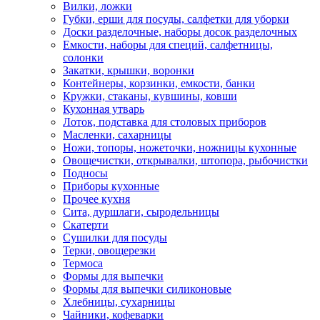
Вилки, ложки
Губки, ерши для посуды, салфетки для уборки
Доски разделочные, наборы досок разделочных
Емкости, наборы для специй, салфетницы,
солонки
Закатки, крышки, воронки
Контейнеры, корзинки, емкости, банки
Кружки, стаканы, кувшины, ковши
Кухонная утварь
Лоток, подставка для столовых приборов
Масленки, сахарницы
Ножи, топоры, ножеточки, ножницы кухонные
Овощечистки, открывалки, штопора, рыбочистки
Подносы
Приборы кухонные
Прочее кухня
Сита, дуршлаги, сыродельницы
Скатерти
Сушилки для посуды
Терки, овощерезки
Термоса
Формы для выпечки
Формы для выпечки силиконовые
Хлебницы, сухарницы
Чайники, кофеварки