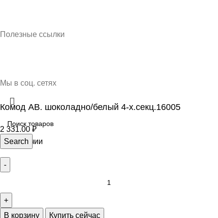
Кубань Пластик © 2025, г. Краснодар
Полезные ссылки
О нас
Контакты
Доставка и оплата
Мы в соц. сетях
Комод АВ. шоколадно/белый 4-х.секц.16005
2 331.00
₽
2 в наличии
Search
В корзину
Купить сейчас