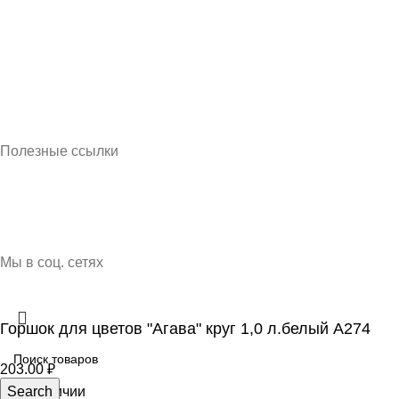
Кубань Пластик © 2025, г. Краснодар
Полезные ссылки
О нас
Контакты
Доставка и оплата
Мы в соц. сетях
Горшок для цветов "Агава" круг 1,0 л.белый А274
203.00
₽
11 в наличии
Search