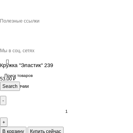
Кубань Пластик © 2025, г. Краснодар
Полезные ссылки
О нас
Контакты
Доставка и оплата
Мы в соц. сетях
Кружка "Эластик" 239
53.00
₽
75 в наличии
Search
В корзину
Купить сейчас