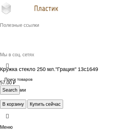
Кубань Пластик © 2025, г. Краснодар
Полезные ссылки
О нас
Контакты
Доставка и оплата
Мы в соц. сетях
Кружка стекло 250 мл."Грация" 13с1649
57.00
₽
1 в наличии
Search
В корзину
Купить сейчас
Меню