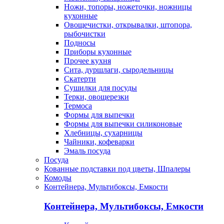
Ножи, топоры, ножеточки, ножницы
кухонные
Овощечистки, открывалки, штопора,
рыбочистки
Подносы
Приборы кухонные
Прочее кухня
Сита, дуршлаги, сыродельницы
Скатерти
Сушилки для посуды
Терки, овощерезки
Термоса
Формы для выпечки
Формы для выпечки силиконовые
Хлебницы, сухарницы
Чайники, кофеварки
Эмаль посуда
Посуда
Кованные подставки под цветы, Шпалеры
Комоды
Контейнера, Мультибоксы, Емкости
Контейнера, Мультибоксы, Емкости