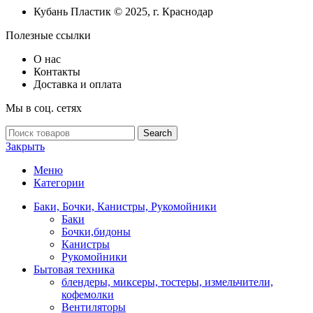
с
Кубань Пластик © 2025, г. Краснодар
краном
в
Полезные ссылки
летний
душ
О нас
Контакты
Доставка и оплата
Мы в соц. сетях
Search
Закрыть
Меню
Категории
Баки, Бочки, Канистры, Рукомойники
Баки
Бочки,бидоны
Канистры
Рукомойники
Бытовая техника
блендеры, миксеры, тостеры, измельчители,
кофемолки
Вентиляторы