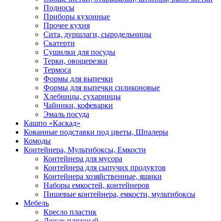
Подносы
Приборы кухонные
Прочее кухня
Сита, дуршлаги, сыродельницы
Скатерти
Сушилки для посуды
Терки, овощерезки
Термоса
Формы для выпечки
Формы для выпечки силиконовые
Хлебницы, сухарницы
Чайники, кофеварки
Эмаль посуда
Кашпо «Каскад»
Кованные подставки под цветы, Шпалеры
Комоды
Контейнера, Мультибоксы, Емкости
Контейнера для мусора
Контейнера для сыпучих продуктов
Контейнера хозяйственные, ящики
Наборы емкостей, контейнеров
Пищевые контейнера, емкости, мультибоксы
Мебель
Кресло пластик
Лежак пляжный