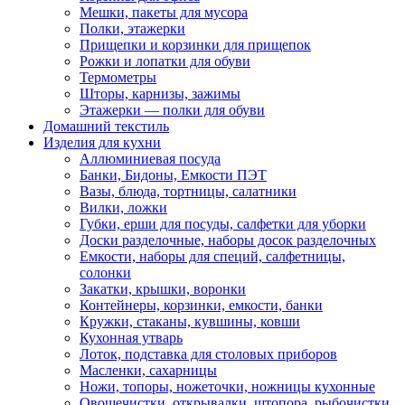
Мешки, пакеты для мусора
Полки, этажерки
Прищепки и корзинки для прищепок
Рожки и лопатки для обуви
Термометры
Шторы, карнизы, зажимы
Этажерки — полки для обуви
Домашний текстиль
Изделия для кухни
Аллюминиевая посуда
Банки, Бидоны, Емкости ПЭТ
Вазы, блюда, тортницы, салатники
Вилки, ложки
Губки, ерши для посуды, салфетки для уборки
Доски разделочные, наборы досок разделочных
Емкости, наборы для специй, салфетницы,
солонки
Закатки, крышки, воронки
Контейнеры, корзинки, емкости, банки
Кружки, стаканы, кувшины, ковши
Кухонная утварь
Лоток, подставка для столовых приборов
Масленки, сахарницы
Ножи, топоры, ножеточки, ножницы кухонные
Овощечистки, открывалки, штопора, рыбочистки