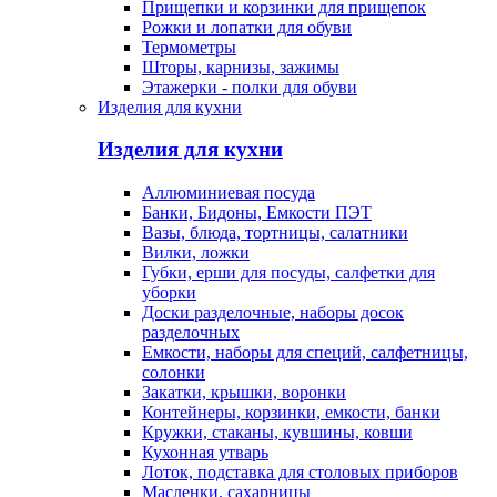
Прищепки и корзинки для прищепок
Рожки и лопатки для обуви
Термометры
Шторы, карнизы, зажимы
Этажерки - полки для обуви
Изделия для кухни
Изделия для кухни
Аллюминиевая посуда
Банки, Бидоны, Емкости ПЭТ
Вазы, блюда, тортницы, салатники
Вилки, ложки
Губки, ерши для посуды, салфетки для
уборки
Доски разделочные, наборы досок
разделочных
Емкости, наборы для специй, салфетницы,
солонки
Закатки, крышки, воронки
Контейнеры, корзинки, емкости, банки
Кружки, стаканы, кувшины, ковши
Кухонная утварь
Лоток, подставка для столовых приборов
Масленки, сахарницы