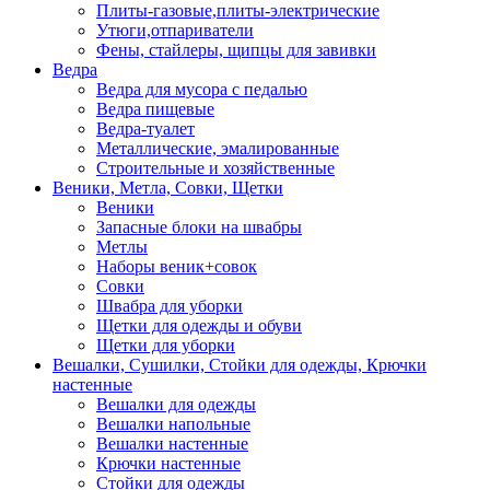
Плиты-газовые,плиты-электрические
Утюги,отпариватели
Фены, стайлеры, щипцы для завивки
Ведра
Ведра для мусора с педалью
Ведра пищевые
Ведра-туалет
Металлические, эмалированные
Строительные и хозяйственные
Веники, Метла, Совки, Щетки
Веники
Запасные блоки на швабры
Метлы
Наборы веник+совок
Совки
Швабра для уборки
Щетки для одежды и обуви
Щетки для уборки
Вешалки, Сушилки, Стойки для одежды, Крючки
настенные
Вешалки для одежды
Вешалки напольные
Вешалки настенные
Крючки настенные
Стойки для одежды