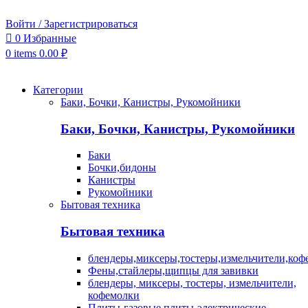
Войти / Зарегистрироваться
0
Избранные
0
items
0.00
₽
Категории
Баки, Бочки, Канистры, Рукомойники
Баки, Бочки, Канистры, Рукомойники
Баки
Бочки,бидоны
Канистры
Рукомойники
Бытовая техника
Бытовая техника
блендеры,миксеры,тостеры,измельчители,коф
Фены,стайлеры,щипцы для завивки
блендеры, миксеры, тостеры, измельчители,
кофемолки
Плиты-газовые,плиты-электрические