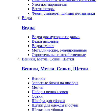
Утюги,отпариватели
Вентиляторы
Фены, стайлеры, щипцы для завивки
Ведра
Ведра
Ведра для мусора с педалью
Ведра пищевые
Ведра-туалет
Металлические, эмалированные
Строительные и хозяйственные
Веники, Метла, Совки, Щетки
Веники, Метла, Совки, Щетки
Веники
Запасные блоки на швабры
Метлы
Наборы веник+совок
Совки
Швабра для уборки
Щетки для одежды и обуви
Щетки для уборки