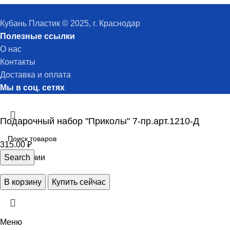
Кубань Пластик © 2025, г. Краснодар
Полезные ссылки
О нас
Контакты
Доставка и оплата
Мы в соц. сетях
Подарочный набор "Приколы" 7-пр.арт.1210-Д
315.00
₽
1 в наличии
Search
В корзину
Купить сейчас
Меню