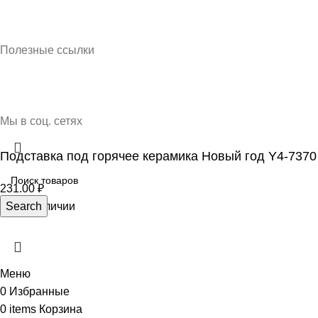
Кубань Пластик © 2025, г. Краснодар
Полезные ссылки
О нас
Контакты
Доставка и оплата
Мы в соц. сетях
Подставка под горячее керамика Новый год Y4-7370
231.00
₽
Нет в наличии
Search
Меню
0
Избранные
0
items
Корзина