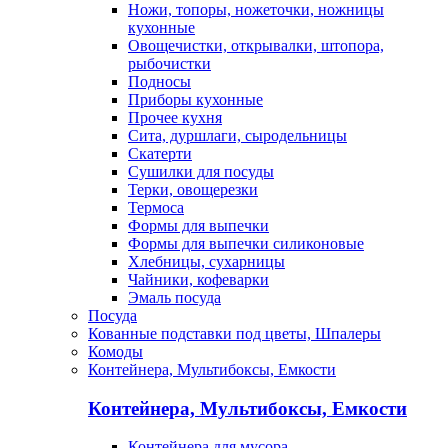
Ножи, топоры, ножеточки, ножницы
кухонные
Овощечистки, открывалки, штопора,
рыбочистки
Подносы
Приборы кухонные
Прочее кухня
Сита, дуршлаги, сыродельницы
Скатерти
Сушилки для посуды
Терки, овощерезки
Термоса
Формы для выпечки
Формы для выпечки силиконовые
Хлебницы, сухарницы
Чайники, кофеварки
Эмаль посуда
Посуда
Кованные подставки под цветы, Шпалеры
Комоды
Контейнера, Мультибоксы, Емкости
Контейнера, Мультибоксы, Емкости
Контейнера для мусора