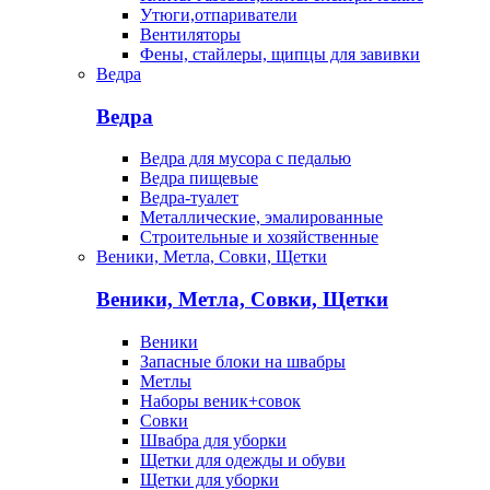
Утюги,отпариватели
Вентиляторы
Фены, стайлеры, щипцы для завивки
Ведра
Ведра
Ведра для мусора с педалью
Ведра пищевые
Ведра-туалет
Металлические, эмалированные
Строительные и хозяйственные
Веники, Метла, Совки, Щетки
Веники, Метла, Совки, Щетки
Веники
Запасные блоки на швабры
Метлы
Наборы веник+совок
Совки
Швабра для уборки
Щетки для одежды и обуви
Щетки для уборки