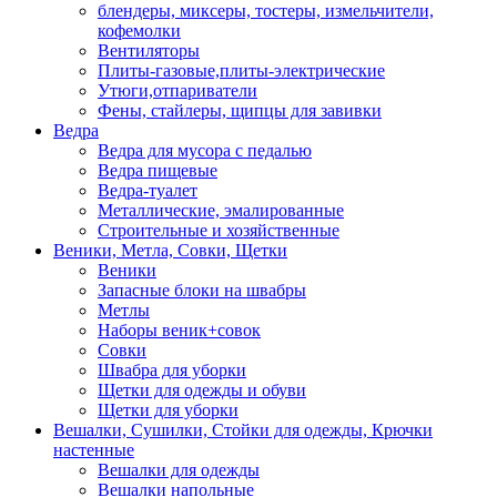
блендеры, миксеры, тостеры, измельчители,
кофемолки
Вентиляторы
Плиты-газовые,плиты-электрические
Утюги,отпариватели
Фены, стайлеры, щипцы для завивки
Ведра
Ведра для мусора с педалью
Ведра пищевые
Ведра-туалет
Металлические, эмалированные
Строительные и хозяйственные
Веники, Метла, Совки, Щетки
Веники
Запасные блоки на швабры
Метлы
Наборы веник+совок
Совки
Швабра для уборки
Щетки для одежды и обуви
Щетки для уборки
Вешалки, Сушилки, Стойки для одежды, Крючки
настенные
Вешалки для одежды
Вешалки напольные