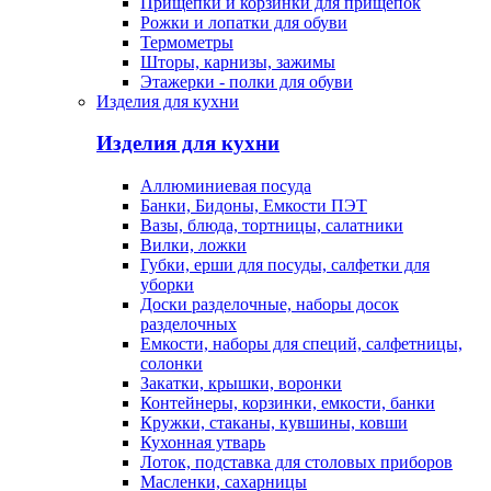
Прищепки и корзинки для прищепок
Рожки и лопатки для обуви
Термометры
Шторы, карнизы, зажимы
Этажерки - полки для обуви
Изделия для кухни
Изделия для кухни
Аллюминиевая посуда
Банки, Бидоны, Емкости ПЭТ
Вазы, блюда, тортницы, салатники
Вилки, ложки
Губки, ерши для посуды, салфетки для
уборки
Доски разделочные, наборы досок
разделочных
Емкости, наборы для специй, салфетницы,
солонки
Закатки, крышки, воронки
Контейнеры, корзинки, емкости, банки
Кружки, стаканы, кувшины, ковши
Кухонная утварь
Лоток, подставка для столовых приборов
Масленки, сахарницы