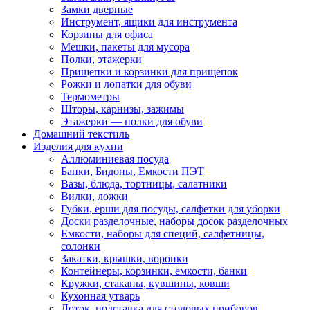
Замки дверные
Инструмент, ящики для инструмента
Корзины для офиса
Мешки, пакеты для мусора
Полки, этажерки
Прищепки и корзинки для прищепок
Рожки и лопатки для обуви
Термометры
Шторы, карнизы, зажимы
Этажерки — полки для обуви
Домашний текстиль
Изделия для кухни
Аллюминиевая посуда
Банки, Бидоны, Емкости ПЭТ
Вазы, блюда, тортницы, салатники
Вилки, ложки
Губки, ерши для посуды, салфетки для уборки
Доски разделочные, наборы досок разделочных
Емкости, наборы для специй, салфетницы,
солонки
Закатки, крышки, воронки
Контейнеры, корзинки, емкости, банки
Кружки, стаканы, кувшины, ковши
Кухонная утварь
Лоток, подставка для столовых приборов