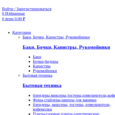
Войти / Зарегистрироваться
0
Избранные
0
items
0.00
₽
Категории
Баки, Бочки, Канистры, Рукомойники
Баки, Бочки, Канистры, Рукомойники
Баки
Бочки,бидоны
Канистры
Рукомойники
Бытовая техника
Бытовая техника
блендеры,миксеры,тостеры,измельчители,коф
Фены,стайлеры,щипцы для завивки
блендеры, миксеры, тостеры, измельчители,
кофемолки
Плиты-газовые,плиты-электрические