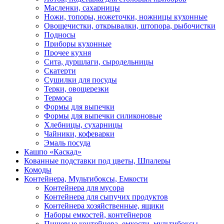
Масленки, сахарницы
Ножи, топоры, ножеточки, ножницы кухонные
Овощечистки, открывалки, штопора, рыбочистки
Подносы
Приборы кухонные
Прочее кухня
Сита, дуршлаги, сыродельницы
Скатерти
Сушилки для посуды
Терки, овощерезки
Термоса
Формы для выпечки
Формы для выпечки силиконовые
Хлебницы, сухарницы
Чайники, кофеварки
Эмаль посуда
Кашпо «Каскад»
Кованные подставки под цветы, Шпалеры
Комоды
Контейнера, Мультибоксы, Емкости
Контейнера для мусора
Контейнера для сыпучих продуктов
Контейнера хозяйственные, ящики
Наборы емкостей, контейнеров
Пищевые контейнера, емкости, мультибоксы