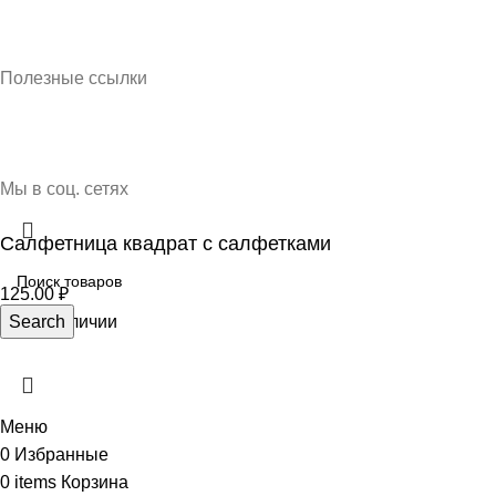
Кубань Пластик © 2025, г. Краснодар
Полезные ссылки
О нас
Контакты
Доставка и оплата
Мы в соц. сетях
Салфетница квадрат с салфетками
125.00
₽
Нет в наличии
Search
Меню
0
Избранные
0
items
Корзина