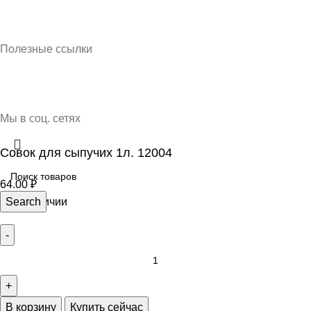
Кубань Пластик © 2025, г. Краснодар
Полезные ссылки
О нас
Контакты
Доставка и оплата
Мы в соц. сетях
Совок для сыпучих 1л. 12004
64.00
₽
51 в наличии
Search
В корзину
Купить сейчас