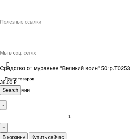
Кубань Пластик © 2025, г. Краснодар
Полезные ссылки
О нас
Контакты
Доставка и оплата
Мы в соц. сетях
Средство от муравьев "Великий воин" 50гр.Т0253
38.00
₽
11 в наличии
Search
В корзину
Купить сейчас