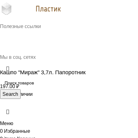
Кубань Пластик © 2025, г. Краснодар
Полезные ссылки
О нас
Контакты
Доставка и оплата
Мы в соц. сетях
Кашпо "Мираж" 3,7л. Папоротник
197.00
₽
Нет в наличии
Search
Меню
0
Избранные