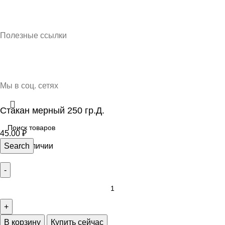
Кубань Пластик © 2025, г. Краснодар
Полезные ссылки
О нас
Контакты
Доставка и оплата
Мы в соц. сетях
Стакан мерный 250 гр.Д.
45.00
₽
146 в наличии
Search
В корзину
Купить сейчас