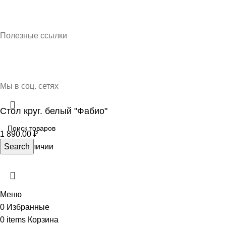
Кубань Пластик © 2025, г. Краснодар
Полезные ссылки
О нас
Контакты
Доставка и оплата
Мы в соц. сетях
Стол круг. белый "Фабио"
1 890.00
₽
Нет в наличии
Search
Меню
0
Избранные
0
items
Корзина