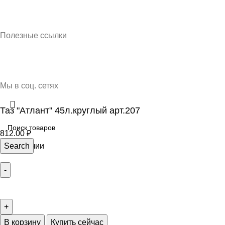
Кубань Пластик © 2025, г. Краснодар
Полезные ссылки
О нас
Контакты
Доставка и оплата
Мы в соц. сетях
Таз "Атлант" 45л.круглый арт.207
812.00
₽
5 в наличии
Search
В корзину
Купить сейчас