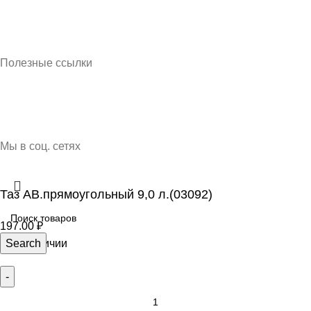
Кубань Пластик © 2025, г. Краснодар
Полезные ссылки
О нас
Контакты
Доставка и оплата
Мы в соц. сетях
Таз АВ.прямоугольный 9,0 л.(03092)
197.00
₽
23 в наличии
Search