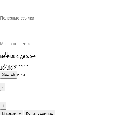
Кубань Пластик © 2025, г. Краснодар
Полезные ссылки
О нас
Контакты
Доставка и оплата
Мы в соц. сетях
Венчик с дер.руч.
104.00
₽
10 в наличии
Search
В корзину
Купить сейчас