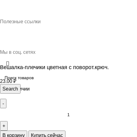
Кубань Пластик © 2025, г. Краснодар
Полезные ссылки
О нас
Контакты
Доставка и оплата
Мы в соц. сетях
Вешалка-плечики цветная с поворот.крюч.
23.00
₽
17 в наличии
Search
В корзину
Купить сейчас