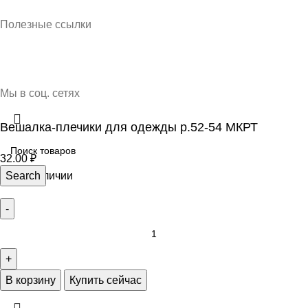
Кубань Пластик © 2025, г. Краснодар
Полезные ссылки
О нас
Контакты
Доставка и оплата
Мы в соц. сетях
Вешалка-плечики для одежды р.52-54 МКРТ
32.00
₽
297 в наличии
Search
В корзину
Купить сейчас