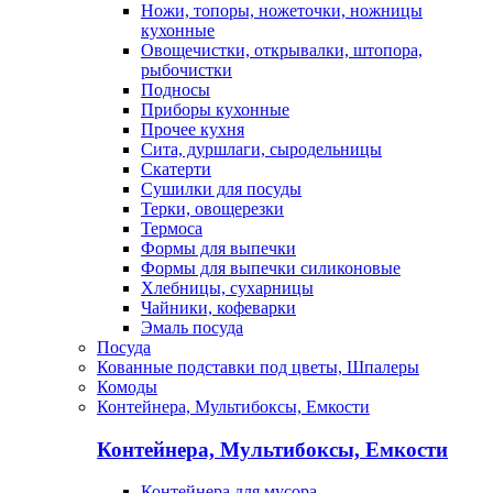
Ножи, топоры, ножеточки, ножницы
кухонные
Овощечистки, открывалки, штопора,
рыбочистки
Подносы
Приборы кухонные
Прочее кухня
Сита, дуршлаги, сыродельницы
Скатерти
Сушилки для посуды
Терки, овощерезки
Термоса
Формы для выпечки
Формы для выпечки силиконовые
Хлебницы, сухарницы
Чайники, кофеварки
Эмаль посуда
Посуда
Кованные подставки под цветы, Шпалеры
Комоды
Контейнера, Мультибоксы, Емкости
Контейнера, Мультибоксы, Емкости
Контейнера для мусора