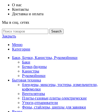
О нас
Контакты
Доставка и оплата
Мы в соц. сетях
Search
Закрыть
Меню
Категории
Баки, Бочки, Канистры, Рукомойники
Баки
Бочки,бидоны
Канистры
Рукомойники
Бытовая техника
блендеры, миксеры, тостеры, измельчители,
кофемолки
Вентиляторы
Плиты-газовые,плиты-электрические
Утюги,отпариватели
Фены, стайлеры, щипцы для завивки
Ведра