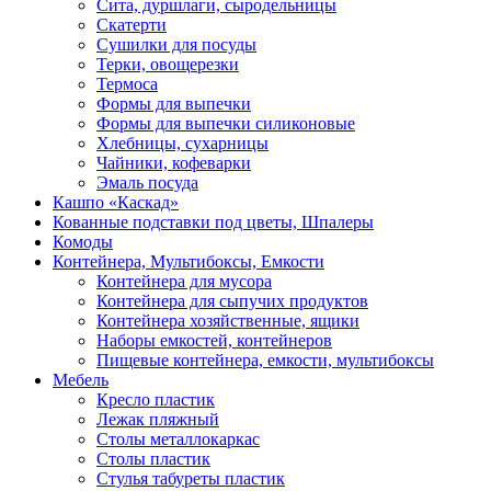
Сита, дуршлаги, сыродельницы
Скатерти
Сушилки для посуды
Терки, овощерезки
Термоса
Формы для выпечки
Формы для выпечки силиконовые
Хлебницы, сухарницы
Чайники, кофеварки
Эмаль посуда
Кашпо «Каскад»
Кованные подставки под цветы, Шпалеры
Комоды
Контейнера, Мультибоксы, Емкости
Контейнера для мусора
Контейнера для сыпучих продуктов
Контейнера хозяйственные, ящики
Наборы емкостей, контейнеров
Пищевые контейнера, емкости, мультибоксы
Мебель
Кресло пластик
Лежак пляжный
Столы металлокаркас
Столы пластик
Стулья табуреты пластик