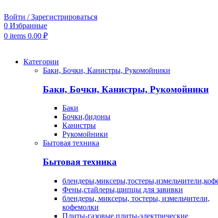
Войти / Зарегистрироваться
0
Избранные
0
items
0.00
₽
Категории
Баки, Бочки, Канистры, Рукомойники
Баки, Бочки, Канистры, Рукомойники
Баки
Бочки,бидоны
Канистры
Рукомойники
Бытовая техника
Бытовая техника
блендеры,миксеры,тостеры,измельчители,коф
Фены,стайлеры,щипцы для завивки
блендеры, миксеры, тостеры, измельчители,
кофемолки
Плиты-газовые,плиты-электрические