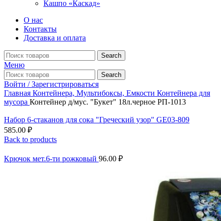
Кашпо «Каскад»
О нас
Контакты
Доставка и оплата
Search
Меню
Search
Войти / Зарегистрироваться
Главная
Контейнера, Мультибоксы, Емкости
Контейнера для
мусора
Контейнер д/мус. "Букет" 18л.черное РП-1013
Набор 6-стаканов для сока "Греческий узор" GE03-809
585.00
₽
Back to products
Крючок мет.6-ти рожковый
96.00
₽