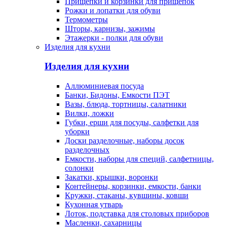
Прищепки и корзинки для прищепок
Рожки и лопатки для обуви
Термометры
Шторы, карнизы, зажимы
Этажерки - полки для обуви
Изделия для кухни
Изделия для кухни
Аллюминиевая посуда
Банки, Бидоны, Емкости ПЭТ
Вазы, блюда, тортницы, салатники
Вилки, ложки
Губки, ерши для посуды, салфетки для
уборки
Доски разделочные, наборы досок
разделочных
Емкости, наборы для специй, салфетницы,
солонки
Закатки, крышки, воронки
Контейнеры, корзинки, емкости, банки
Кружки, стаканы, кувшины, ковши
Кухонная утварь
Лоток, подставка для столовых приборов
Масленки, сахарницы