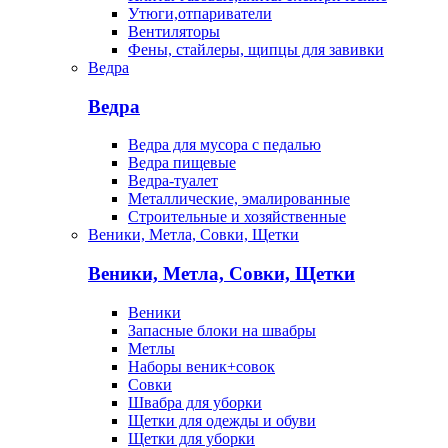
Утюги,отпариватели
Вентиляторы
Фены, стайлеры, щипцы для завивки
Ведра
Ведра
Ведра для мусора с педалью
Ведра пищевые
Ведра-туалет
Металлические, эмалированные
Строительные и хозяйственные
Веники, Метла, Совки, Щетки
Веники, Метла, Совки, Щетки
Веники
Запасные блоки на швабры
Метлы
Наборы веник+совок
Совки
Швабра для уборки
Щетки для одежды и обуви
Щетки для уборки