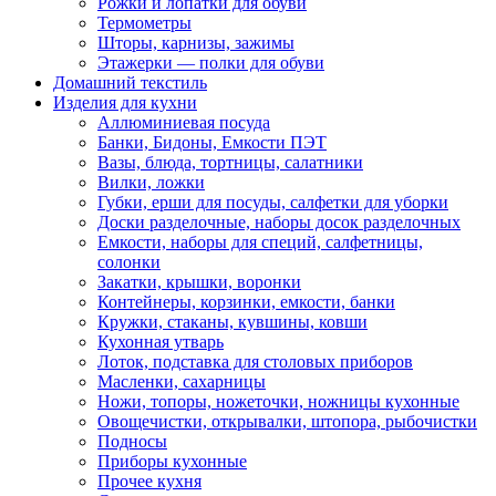
Рожки и лопатки для обуви
Термометры
Шторы, карнизы, зажимы
Этажерки — полки для обуви
Домашний текстиль
Изделия для кухни
Аллюминиевая посуда
Банки, Бидоны, Емкости ПЭТ
Вазы, блюда, тортницы, салатники
Вилки, ложки
Губки, ерши для посуды, салфетки для уборки
Доски разделочные, наборы досок разделочных
Емкости, наборы для специй, салфетницы,
солонки
Закатки, крышки, воронки
Контейнеры, корзинки, емкости, банки
Кружки, стаканы, кувшины, ковши
Кухонная утварь
Лоток, подставка для столовых приборов
Масленки, сахарницы
Ножи, топоры, ножеточки, ножницы кухонные
Овощечистки, открывалки, штопора, рыбочистки
Подносы
Приборы кухонные
Прочее кухня