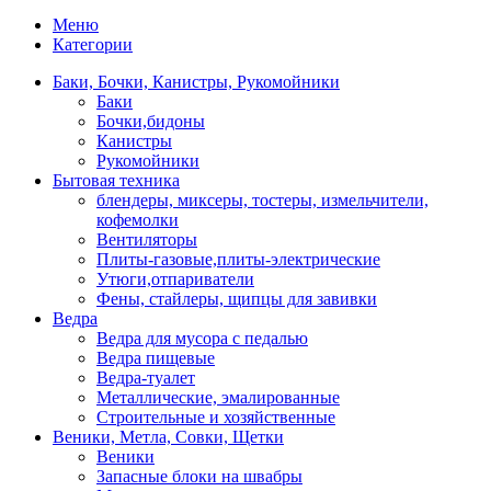
Меню
Категории
Баки, Бочки, Канистры, Рукомойники
Баки
Бочки,бидоны
Канистры
Рукомойники
Бытовая техника
блендеры, миксеры, тостеры, измельчители,
кофемолки
Вентиляторы
Плиты-газовые,плиты-электрические
Утюги,отпариватели
Фены, стайлеры, щипцы для завивки
Ведра
Ведра для мусора с педалью
Ведра пищевые
Ведра-туалет
Металлические, эмалированные
Строительные и хозяйственные
Веники, Метла, Совки, Щетки
Веники
Запасные блоки на швабры