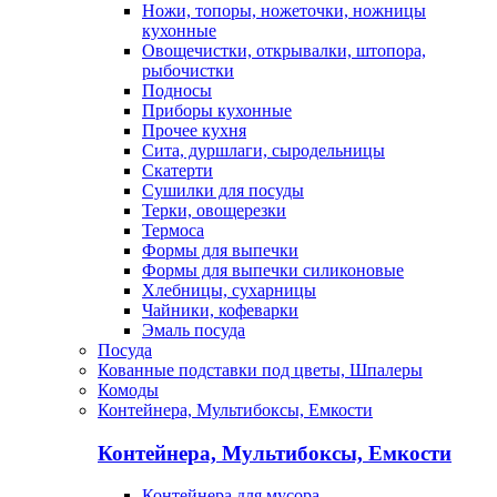
Ножи, топоры, ножеточки, ножницы
кухонные
Овощечистки, открывалки, штопора,
рыбочистки
Подносы
Приборы кухонные
Прочее кухня
Сита, дуршлаги, сыродельницы
Скатерти
Сушилки для посуды
Терки, овощерезки
Термоса
Формы для выпечки
Формы для выпечки силиконовые
Хлебницы, сухарницы
Чайники, кофеварки
Эмаль посуда
Посуда
Кованные подставки под цветы, Шпалеры
Комоды
Контейнера, Мультибоксы, Емкости
Контейнера, Мультибоксы, Емкости
Контейнера для мусора