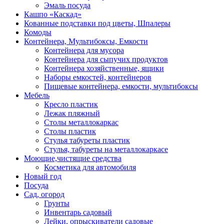
Эмаль посуда
Кашпо «Каскад»
Кованные подставки под цветы, Шпалеры
Комоды
Контейнера, Мультибоксы, Емкости
Контейнера для мусора
Контейнера для сыпучих продуктов
Контейнера хозяйственные, ящики
Наборы емкостей, контейнеров
Пищевые контейнера, емкости, мультибоксы
Мебель
Кресло пластик
Лежак пляжный
Столы металлокаркас
Столы пластик
Стулья табуреты пластик
Стулья, табуреты на металлокаркасе
Моющие,чистящие средства
Косметика для автомобиля
Новый год
Посуда
Сад, огород
Грунты
Инвентарь садовый
Лейки, опрыскиватели садовые