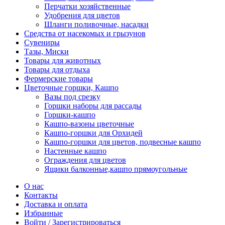
Перчатки хозяйственные
Удобрения для цветов
Шланги поливочные, насадки
Средства от насекомых и грызунов
Сувениры
Тазы, Миски
Товары для животных
Товары для отдыха
Фермерские товары
Цветочные горшки, Кашпо
Вазы под срезку
Горшки наборы для рассады
Горшки-кашпо
Кашпо-вазоны цветочные
Кашпо-горшки для Орхидей
Кашпо-горшки для цветов, подвесные кашпо
Настенные кашпо
Ограждения для цветов
Ящики балконные,кашпо прямоугольные
О нас
Контакты
Доставка и оплата
Избранные
Войти / Зарегистрироваться