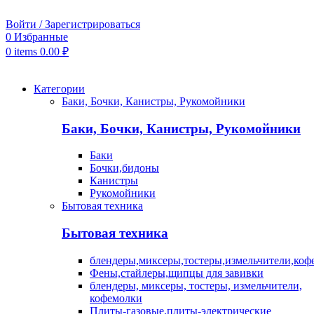
Войти / Зарегистрироваться
0
Избранные
0
items
0.00
₽
Категории
Баки, Бочки, Канистры, Рукомойники
Баки, Бочки, Канистры, Рукомойники
Баки
Бочки,бидоны
Канистры
Рукомойники
Бытовая техника
Бытовая техника
блендеры,миксеры,тостеры,измельчители,коф
Фены,стайлеры,щипцы для завивки
блендеры, миксеры, тостеры, измельчители,
кофемолки
Плиты-газовые,плиты-электрические