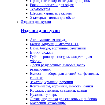
Прищепки и корзинки для прищепок
Рожки и лопатки для обуви
Термометры
Шторы, карнизы, зажимы
Этажерки - полки для обуви
Изделия для кухни
Изделия для кухни
Аллюминиевая посуда
Банки, Бидоны, Емкости ПЭТ
Вазы, блюда, тортницы, салатники
Вилки, ложки
Губки, ерши для посуды, салфетки для
уборки
Доски разделочные, наборы досок
разделочных
Емкости, наборы для специй, салфетницы,
солонки
Закатки, крышки, воронки
Контейнеры, корзинки, емкости, банки
Кружки, стаканы, кувшины, ковши
Кухонная утварь
Лоток, подставка для столовых приборов
Масленки, сахарницы