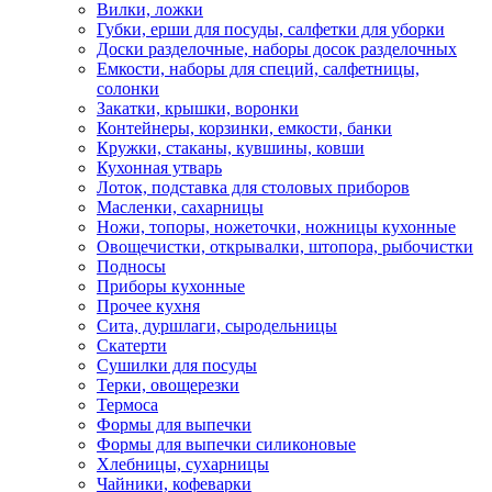
Вилки, ложки
Губки, ерши для посуды, салфетки для уборки
Доски разделочные, наборы досок разделочных
Емкости, наборы для специй, салфетницы,
солонки
Закатки, крышки, воронки
Контейнеры, корзинки, емкости, банки
Кружки, стаканы, кувшины, ковши
Кухонная утварь
Лоток, подставка для столовых приборов
Масленки, сахарницы
Ножи, топоры, ножеточки, ножницы кухонные
Овощечистки, открывалки, штопора, рыбочистки
Подносы
Приборы кухонные
Прочее кухня
Сита, дуршлаги, сыродельницы
Скатерти
Сушилки для посуды
Терки, овощерезки
Термоса
Формы для выпечки
Формы для выпечки силиконовые
Хлебницы, сухарницы
Чайники, кофеварки