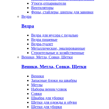
Утюги,отпариватели
Вентиляторы
Фены, стайлеры, щипцы для завивки
Ведра
Ведра
Ведра для мусора с педалью
Ведра пищевые
Ведра-туалет
Металлические, эмалированные
Строительные и хозяйственные
Веники, Метла, Совки, Щетки
Веники, Метла, Совки, Щетки
Веники
Запасные блоки на швабры
Метлы
Наборы веник+совок
Совки
Швабра для уборки
Щетки для одежды и обуви
Щетки для уборки