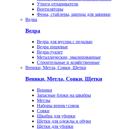
Утюги,отпариватели
Вентиляторы
Фены, стайлеры, щипцы для завивки
Ведра
Ведра
Ведра для мусора с педалью
Ведра пищевые
Ведра-туалет
Металлические, эмалированные
Строительные и хозяйственные
Веники, Метла, Совки, Щетки
Веники, Метла, Совки, Щетки
Веники
Запасные блоки на швабры
Метлы
Наборы веник+совок
Совки
Швабра для уборки
Щетки для одежды и обуви
Щетки для уборки