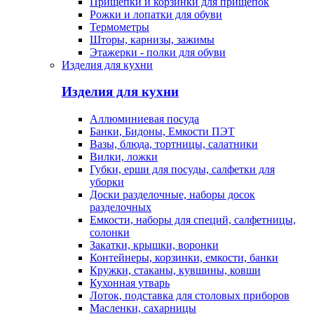
Прищепки и корзинки для прищепок
Рожки и лопатки для обуви
Термометры
Шторы, карнизы, зажимы
Этажерки - полки для обуви
Изделия для кухни
Изделия для кухни
Аллюминиевая посуда
Банки, Бидоны, Емкости ПЭТ
Вазы, блюда, тортницы, салатники
Вилки, ложки
Губки, ерши для посуды, салфетки для
уборки
Доски разделочные, наборы досок
разделочных
Емкости, наборы для специй, салфетницы,
солонки
Закатки, крышки, воронки
Контейнеры, корзинки, емкости, банки
Кружки, стаканы, кувшины, ковши
Кухонная утварь
Лоток, подставка для столовых приборов
Масленки, сахарницы