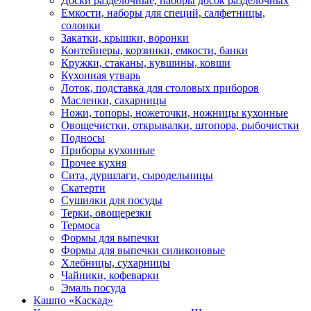
Доски разделочные, наборы досок разделочных
Емкости, наборы для специй, салфетницы,
солонки
Закатки, крышки, воронки
Контейнеры, корзинки, емкости, банки
Кружки, стаканы, кувшины, ковши
Кухонная утварь
Лоток, подставка для столовых приборов
Масленки, сахарницы
Ножи, топоры, ножеточки, ножницы кухонные
Овощечистки, открывалки, штопора, рыбочистки
Подносы
Приборы кухонные
Прочее кухня
Сита, дуршлаги, сыродельницы
Скатерти
Сушилки для посуды
Терки, овощерезки
Термоса
Формы для выпечки
Формы для выпечки силиконовые
Хлебницы, сухарницы
Чайники, кофеварки
Эмаль посуда
Кашпо «Каскад»