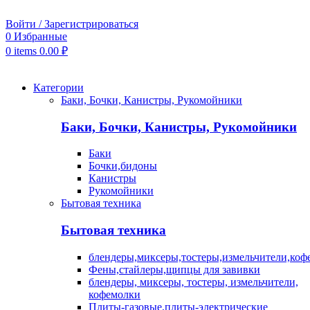
Войти / Зарегистрироваться
0
Избранные
0
items
0.00
₽
Категории
Баки, Бочки, Канистры, Рукомойники
Баки, Бочки, Канистры, Рукомойники
Баки
Бочки,бидоны
Канистры
Рукомойники
Бытовая техника
Бытовая техника
блендеры,миксеры,тостеры,измельчители,коф
Фены,стайлеры,щипцы для завивки
блендеры, миксеры, тостеры, измельчители,
кофемолки
Плиты-газовые,плиты-электрические