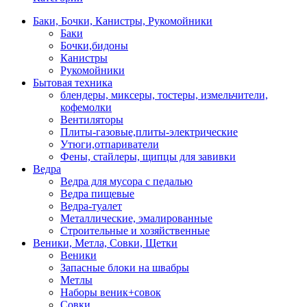
Баки, Бочки, Канистры, Рукомойники
Баки
Бочки,бидоны
Канистры
Рукомойники
Бытовая техника
блендеры, миксеры, тостеры, измельчители,
кофемолки
Вентиляторы
Плиты-газовые,плиты-электрические
Утюги,отпариватели
Фены, стайлеры, щипцы для завивки
Ведра
Ведра для мусора с педалью
Ведра пищевые
Ведра-туалет
Металлические, эмалированные
Строительные и хозяйственные
Веники, Метла, Совки, Щетки
Веники
Запасные блоки на швабры
Метлы
Наборы веник+совок
Совки