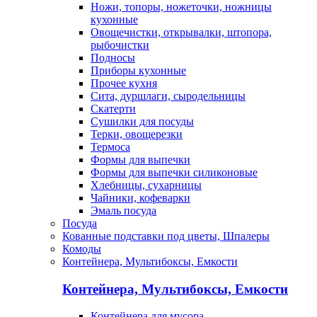
Ножи, топоры, ножеточки, ножницы
кухонные
Овощечистки, открывалки, штопора,
рыбочистки
Подносы
Приборы кухонные
Прочее кухня
Сита, дуршлаги, сыродельницы
Скатерти
Сушилки для посуды
Терки, овощерезки
Термоса
Формы для выпечки
Формы для выпечки силиконовые
Хлебницы, сухарницы
Чайники, кофеварки
Эмаль посуда
Посуда
Кованные подставки под цветы, Шпалеры
Комоды
Контейнера, Мультибоксы, Емкости
Контейнера, Мультибоксы, Емкости
Контейнера для мусора